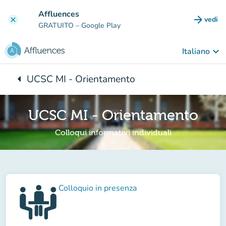
Vai al contenuto principale
Affluences
arrow_forward
vedi
clear
(nuova
GRATUITO
– Google Play
keyboard_arrow_down
Italiano
arrow_left
UCSC MI - Orientamento
Torna a:
UCSC MI - Orientamento
Colloqui informativi individuali
Colloquio in presenza