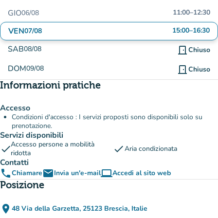
GIO
11:00
–
12:30
06/08
VEN
15:00
–
16:30
07/08
SAB
08/08
door_front
Chiuso
DOM
09/08
door_front
Chiuso
Informazioni pratiche
Accesso
Condizioni d'accesso : I servizi proposti sono disponibili solo su
prenotazione.
Servizi disponibili
Accesso persone a mobilità
check
check
Aria condizionata
ridotta
Contatti
phone
email
computer
Chiamare
Invia un'e-mail
Accedi al sito web
(nuova scheda)
Posizione
place
48 Via della Garzetta, 25123 Brescia, Italie
(apri in Google Maps)
(nuova scheda)