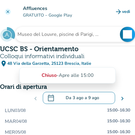
Vai al contenuto principale
Affluences
arrow_forward
vedi
clear
(nuova
GRATUITO
– Google Play
search
See
Cerca una struttura
UCSC BS - Orientamento
Colloqui informativi individuali
place
48 Via della Garzetta, 25123 Brescia, Italie
(apri in Google Maps)
(nuova scheda)
Chiuso
-
Apre alle 15:00
Orari di apertura
calendar_today
chevron_left
Da
3 ago
a
9 ago
chevron_right
.
Aprire il calendario per modificare le da
LUN
15:00
–
16:30
03/08
MAR
15:00
–
16:30
04/08
MER
15:00
–
16:30
05/08