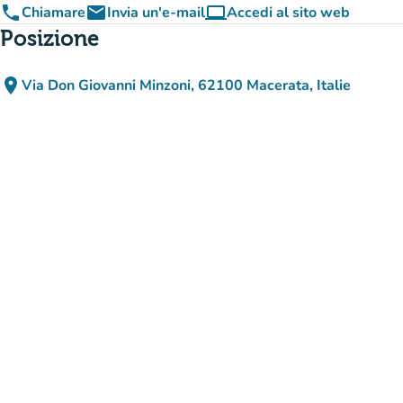
phone
email
computer
Chiamare
Invia un'e-mail
Accedi al sito web
(nuova scheda)
Posizione
place
Via Don Giovanni Minzoni, 62100 Macerata, Italie
(apri in Google Maps)
(nuova scheda)