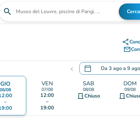
search
Cerca
Cerca una struttura
share
Cond
mail_outline
Cont
calendar_today
Da
3 ago
a
9 ag
chevron_left
.
Aprire il calendario per
VEN
SAB
DOM
GIO
07/08
08/08
09/08
06/08
12:00
12:00
door_front
door_front
Chiuso
Chius
–
–
19:00
19:00