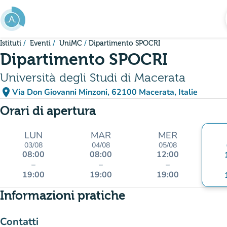
Vai al contenuto principale
Istituti
Eventi
UniMC
Dipartimento SPOCRI
Dipartimento SPOCRI
Università degli Studi di Macerata
place
Via Don Giovanni Minzoni, 62100 Macerata, Italie
(apri in Google Maps)
(nuova scheda)
Orari di apertura
LUN
MAR
MER
03/08
04/08
05/08
08:00
08:00
12:00
–
–
–
19:00
19:00
19:00
Informazioni pratiche
Contatti