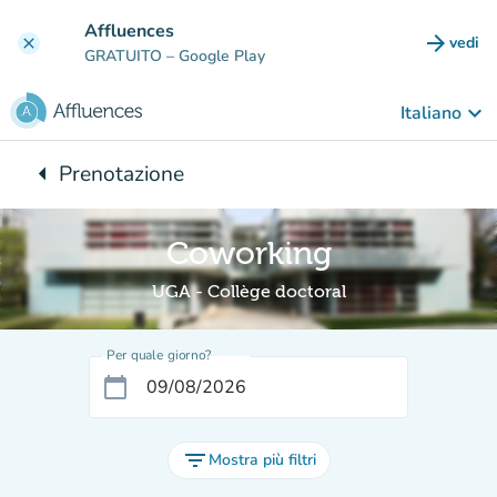
Vai al contenuto principale
Affluences
arrow_forward
vedi
clear
(nuova
GRATUITO
– Google Play
keyboard_arrow_down
Italiano
arrow_left
Prenotazione
Torna a:
Coworking
UGA - Collège doctoral
Per quale giorno?
calendar_today
filter_list
Mostra più filtri