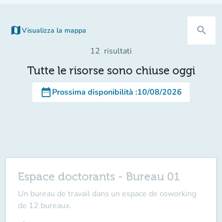
map
search
Visualizza la mappa
12
risultati
Tutte le risorse sono chiuse oggi
date_range
Prossima disponibilità
:
10/08/2026
Espace doctorants - Bureau 01
Un bureau de travail dans un espace de coworking
de 12 bureaux.