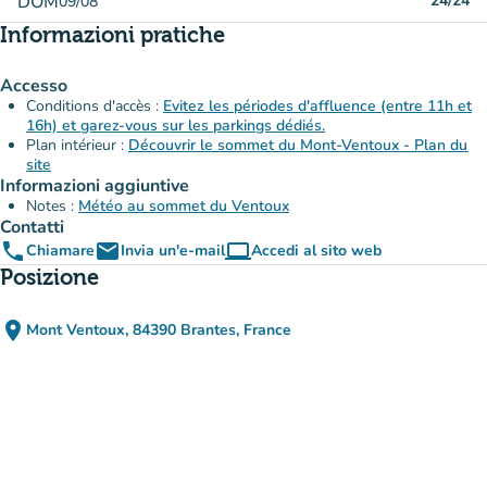
DOM
24/24
09/08
Informazioni pratiche
Accesso
Conditions d'accès :
Evitez les périodes d'affluence (entre 11h et
16h) et garez-vous sur les parkings dédiés.
Plan intérieur :
Découvrir le sommet du Mont-Ventoux - Plan du
site
Informazioni aggiuntive
Notes :
Météo au sommet du Ventoux
Contatti
phone
email
computer
Chiamare
Invia un'e-mail
Accedi al sito web
(nuova scheda)
Posizione
place
Mont Ventoux, 84390 Brantes, France
(apri in Google Maps)
(nuova scheda)