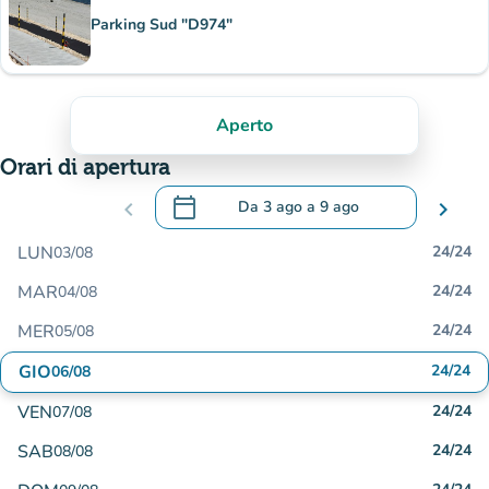
Parking Sud "D974"
Aperto
Orari di apertura
calendar_today
chevron_left
Da
3 ago
a
9 ago
chevron_right
.
Aprire il calendario per modificare le da
LUN
24/24
03/08
MAR
24/24
04/08
MER
24/24
05/08
GIO
24/24
06/08
VEN
24/24
07/08
SAB
24/24
08/08