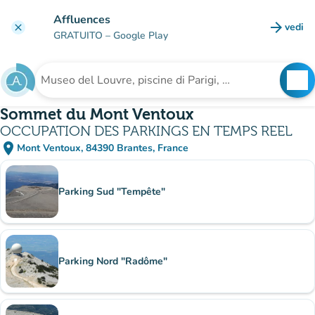
Vai al contenuto principale
Affluences
arrow_forward
vedi
clear
(nuova
GRATUITO
– Google Play
search
See
Cerca una struttura
Sommet du Mont Ventoux
OCCUPATION DES PARKINGS EN TEMPS REEL
place
Mont Ventoux, 84390 Brantes, France
(apri in Google Maps)
(nuova scheda)
Sotto-siti
Parking Sud "Tempête"
Parking Nord "Radôme"