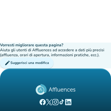
Vorresti migliorare questa pagina?
Aiuta gli utenti di Affluences ad accedere a dati più precisi
(affluenza, orari di apertura, informazioni pratiche, ecc.).
edit
Suggerisci una modifica
(nuova scheda)
(nuova scheda)
(nuova scheda)
(nuova scheda)
(nuova scheda)
Pagina Facebook di Affluences
Pagina Twitter di Affluences
Pagina Instagram di Affluences
Pagina Tiktok di Affluences
Pagina LinkedIn di Afflue