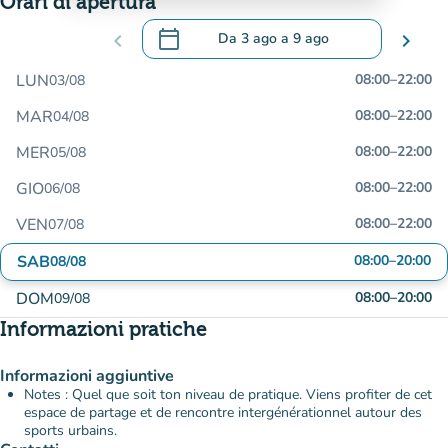
Orari di apertura
calendar_today
chevron_left
Da
3 ago
a
9 ago
chevron_right
.
Aprire il calendario per modificare le da
LUN
08:00
–
22:00
03/08
MAR
08:00
–
22:00
04/08
MER
08:00
–
22:00
05/08
GIO
08:00
–
22:00
06/08
VEN
08:00
–
22:00
07/08
SAB
08:00
–
20:00
08/08
DOM
08:00
–
20:00
09/08
Informazioni pratiche
Informazioni aggiuntive
Notes : Quel que soit ton niveau de pratique. Viens profiter de cet
espace de partage et de rencontre intergénérationnel autour des
sports urbains.