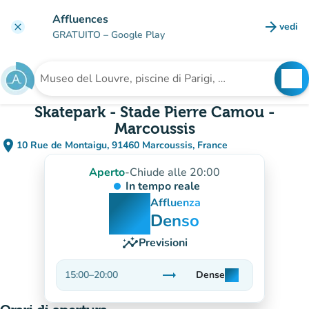
Vai al contenuto principale
Affluences
arrow_forward
vedi
clear
(nuova
GRATUITO
– Google Play
search
See
Cerca una struttura
Skatepark - Stade Pierre Camou -
Marcoussis
place
10 Rue de Montaigu, 91460 Marcoussis, France
(apri in Google Maps)
(nuova scheda)
Aperto
-
Chiude alle 20:00
In tempo reale
man
man
man
Affluenza
Denso
insights
Previsioni
trending_flat
15:00
–
20:00
Dense
man
man
man
Stabile