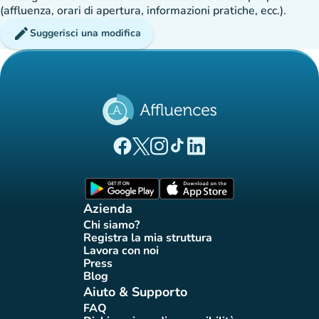
(affluenza, orari di apertura, informazioni pratiche, ecc.).
edit
Suggerisci una modifica
(nuova scheda)
(nuova scheda)
(nuova scheda)
(nuova scheda)
(nuova scheda)
Pagina Facebook di Affluences
Pagina Twitter di Affluences
Pagina Instagram di Affluences
Pagina Tiktok di Affluences
Pagina LinkedIn di Afflue
(nuova scheda)
(nuova scheda)
Azienda
Chi siamo?
(nuova scheda)
Registra la mia struttura
(nuova scheda)
Lavora con noi
(nuova scheda)
Press
(nuova scheda)
Blog
(nuova scheda)
Aiuto & Supporto
FAQ
(nuova scheda)