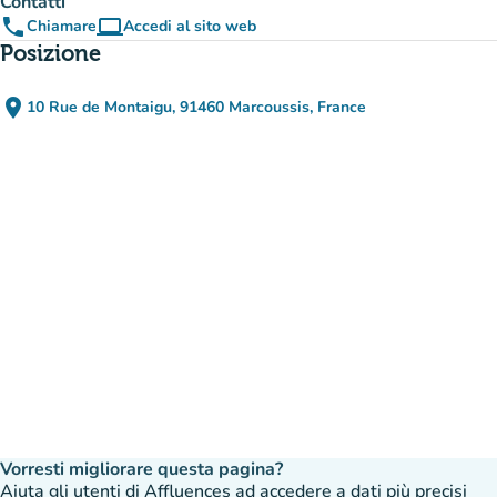
Contatti
phone
computer
Chiamare
Accedi al sito web
(nuova scheda)
Posizione
place
10 Rue de Montaigu, 91460 Marcoussis, France
(apri in Google Maps)
(nuova scheda)
Vorresti migliorare questa pagina?
Aiuta gli utenti di Affluences ad accedere a dati più precisi