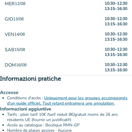
MER
10:30
–
12:30
12/08
13:15
–
16:30
GIO
10:30
–
12:30
13/08
13:15
–
16:30
VEN
10:30
–
12:30
14/08
13:15
–
16:30
SAB
10:30
–
12:30
15/08
13:15
–
16:30
DOM
10:30
–
12:30
16/08
13:15
–
16:30
Informazioni pratiche
Accesso
Conditions d'accès :
Uniquement pour les groupes accompagnés
d'un guide officiel. Tout retard entrainera une annulation.
Informazioni aggiuntive
Tarifs : plein tarif 10€ /tarif reduit 8€/gratuit moins de 26 ans
résidents UE (fournir un justificatif)
Accès au catalogue : Boutique RMN-GP
Nombre de places assises : Aucune