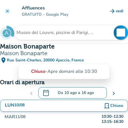
Vai al contenuto principale
Affluences
arrow_forward
vedi
clear
(nuova
GRATUITO
– Google Play
search
See
Cerca una struttura
Maison Bonaparte
Maison Bonaparte
place
Rue Saint-Charles, 20000 Ajaccio, France
(apri in Google Maps)
(nuova scheda)
Chiuso
-
Apre domani alle 10:30
Orari di apertura
calendar_today
chevron_left
Da
10 ago
a
16 ago
chevron_right
.
Aprire il calendario per modificare le dat
LUN
10/08
door_front
Chiuso
MAR
10:30
–
12:30
11/08
13:15
–
16:30