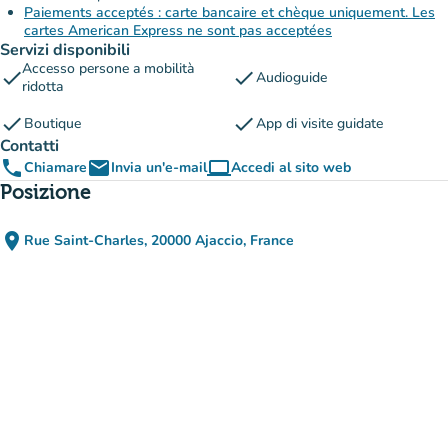
Paiements acceptés : carte bancaire et chèque uniquement. Les
cartes American Express ne sont pas acceptées
Servizi disponibili
Accesso persone a mobilità
check
check
Audioguide
ridotta
check
check
Boutique
App di visite guidate
Contatti
phone
email
computer
Chiamare
Invia un'e-mail
Accedi al sito web
(nuova scheda)
Posizione
place
Rue Saint-Charles, 20000 Ajaccio, France
(apri in Google Maps)
(nuova scheda)