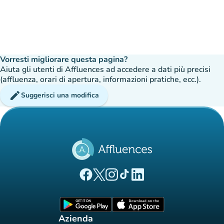
Vorresti migliorare questa pagina?
Aiuta gli utenti di Affluences ad accedere a dati più precisi
(affluenza, orari di apertura, informazioni pratiche, ecc.).
edit
Suggerisci una modifica
(nuova scheda)
(nuova scheda)
(nuova scheda)
(nuova scheda)
(nuova scheda)
Pagina Facebook di Affluences
Pagina Twitter di Affluences
Pagina Instagram di Affluences
Pagina Tiktok di Affluences
Pagina LinkedIn di Afflue
(nuova scheda)
(nuova scheda)
Azienda