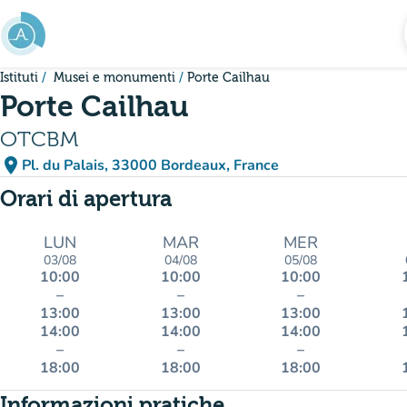
Vai al contenuto principale
Istituti
Musei e monumenti
Porte Cailhau
Porte Cailhau
OTCBM
place
Pl. du Palais, 33000 Bordeaux, France
(apri in Google Maps)
(nuova scheda)
Orari di apertura
LUN
MAR
MER
03/08
04/08
05/08
10:00
10:00
10:00
–
–
–
13:00
13:00
13:00
14:00
14:00
14:00
–
–
–
18:00
18:00
18:00
Informazioni pratiche