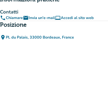
Contatti
phone
email
computer
Chiamare
Invia un'e-mail
Accedi al sito web
(nuova scheda)
Posizione
place
Pl. du Palais, 33000 Bordeaux, France
(apri in Google Maps)
(nuova scheda)