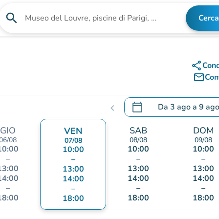
search
Cerca
Cerca una struttura
share
Cond
mail_outline
Cont
calendar_today
Da
3 ago
a
9 ag
chevron_left
.
Aprire il calendario per
GIO
SAB
DOM
VEN
06/08
08/08
09/08
07/08
10:00
10:00
10:00
10:00
–
–
–
–
13:00
13:00
13:00
13:00
14:00
14:00
14:00
14:00
–
–
–
–
18:00
18:00
18:00
18:00