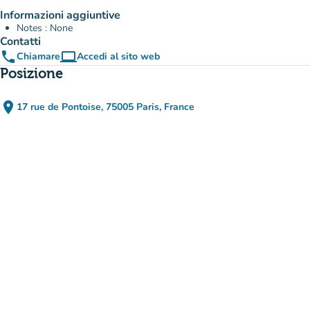
Informazioni aggiuntive
Notes : None
Contatti
phone
computer
Chiamare
Accedi al sito web
(nuova scheda)
Posizione
place
17 rue de Pontoise, 75005 Paris, France
(apri in Google Maps)
(nuova scheda)