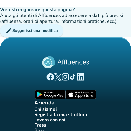
Vorresti migliorare questa pagina?
Aiuta gli utenti di Affluences ad accedere a dati più precisi
(affluenza, orari di apertura, informazioni pratiche, ecc.).
edit
Suggerisci una modifica
(nuova scheda)
(nuova scheda)
(nuova scheda)
(nuova scheda)
(nuova scheda)
Pagina Facebook di Affluences
Pagina Twitter di Affluences
Pagina Instagram di Affluences
Pagina Tiktok di Affluences
Pagina LinkedIn di Afflue
(nuova scheda)
(nuova scheda)
Azienda
Chi siamo?
(nuova scheda)
Registra la mia struttura
(nuova scheda)
Lavora con noi
(nuova scheda)
Press
(nuova scheda)
Blog