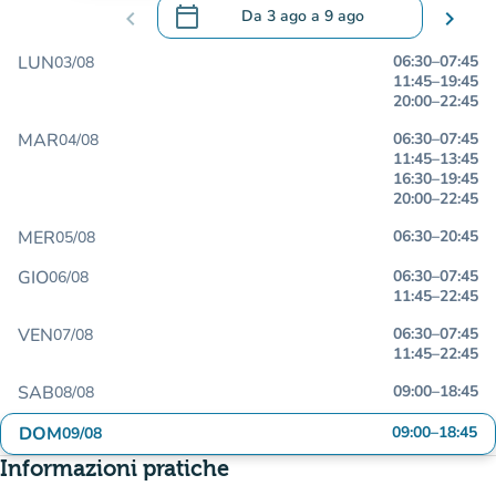
calendar_today
chevron_left
Da
3 ago
a
9 ago
chevron_right
.
Aprire il calendario per modificare le da
LUN
06:30
–
07:45
03/08
11:45
–
19:45
20:00
–
22:45
MAR
06:30
–
07:45
04/08
11:45
–
13:45
16:30
–
19:45
20:00
–
22:45
MER
06:30
–
20:45
05/08
GIO
06:30
–
07:45
06/08
11:45
–
22:45
VEN
06:30
–
07:45
07/08
11:45
–
22:45
SAB
09:00
–
18:45
08/08
DOM
09:00
–
18:45
09/08
Informazioni pratiche