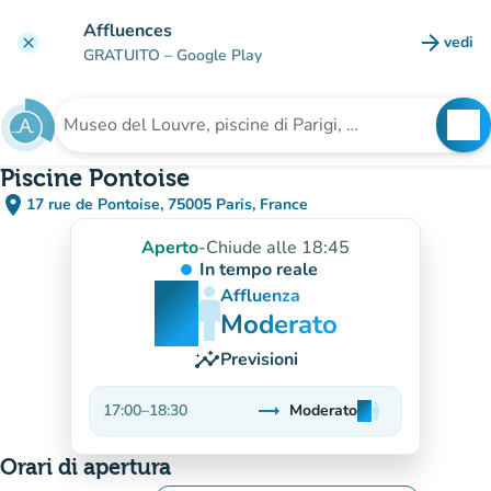
Vai al contenuto principale
Affluences
arrow_forward
vedi
clear
(nuova
GRATUITO
– Google Play
search
See
Cerca una struttura
Piscine Pontoise
place
17 rue de Pontoise, 75005 Paris, France
(apri in Google Maps)
(nuova scheda)
Aperto
-
Chiude alle 18:45
In tempo reale
man
man
man
Affluenza
Moderato
insights
Previsioni
trending_flat
17:00
–
18:30
Moderato
man
man
man
Stabile
Orari di apertura