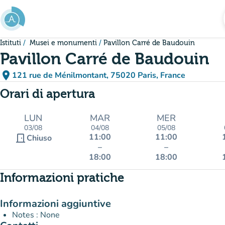
Vai al contenuto principale
Istituti
Musei e monumenti
Pavillon Carré de Baudouin
Pavillon Carré de Baudouin
place
121 rue de Ménilmontant, 75020 Paris, France
(apri in Google Maps)
(nuova scheda)
Orari di apertura
LUN
MAR
MER
03/08
04/08
05/08
11:00
11:00
door_front
Chiuso
–
–
18:00
18:00
Informazioni pratiche
Informazioni aggiuntive
Notes : None