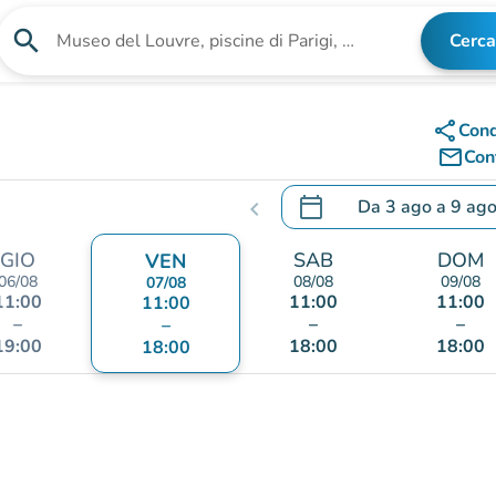
search
Cerca
Cerca una struttura
share
Cond
mail_outline
Cont
calendar_today
Da
3 ago
a
9 ag
chevron_left
.
Aprire il calendario per
GIO
SAB
DOM
VEN
06/08
08/08
09/08
07/08
11:00
11:00
11:00
11:00
–
–
–
–
19:00
18:00
18:00
18:00