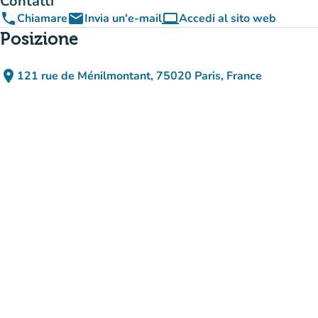
Contatti
phone
email
computer
Chiamare
Invia un'e-mail
Accedi al sito web
(nuova scheda)
Posizione
place
121 rue de Ménilmontant, 75020 Paris, France
(apri in Google Maps)
(nuova scheda)