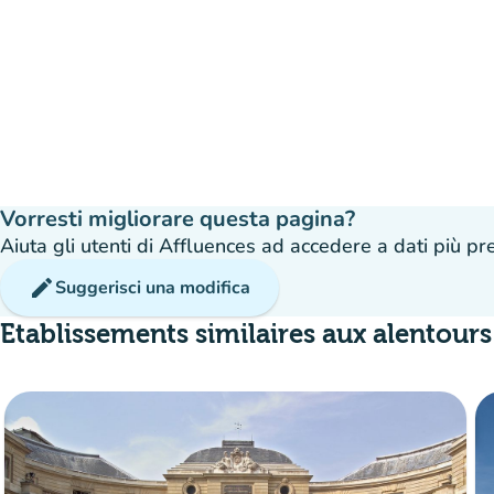
Vorresti migliorare questa pagina?
Aiuta gli utenti di Affluences ad accedere a dati più prec
edit
Suggerisci una modifica
Etablissements similaires aux alentours
Affluenza
:
Moderato
man
man
man