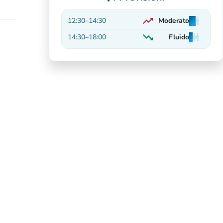
trending_up
12:30
–
14:30
Moderato
man
man
man
In aumento
trending_down
14:30
–
18:00
Fluido
man
man
man
In calo