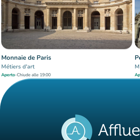
Monnaie de Paris
P
Métiers d'art
Mu
Aperto
-
Chiude alle 19:00
Ap
Elementi 1 a 2 su 2