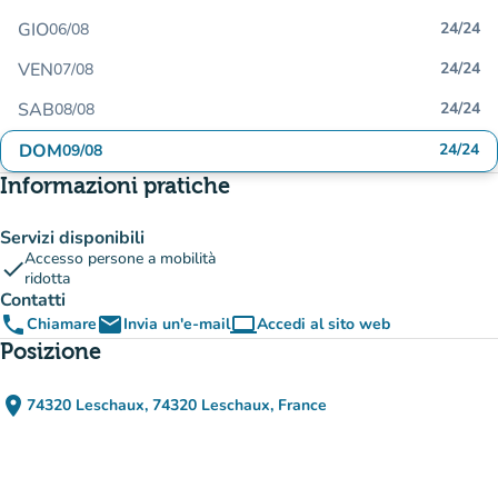
GIO
24/24
06/08
VEN
24/24
07/08
SAB
24/24
08/08
DOM
24/24
09/08
Informazioni pratiche
Servizi disponibili
Accesso persone a mobilità
check
ridotta
Contatti
phone
email
computer
Chiamare
Invia un'e-mail
Accedi al sito web
(nuova scheda)
Posizione
place
74320 Leschaux, 74320 Leschaux, France
(apri in Google Maps)
(nuova scheda)