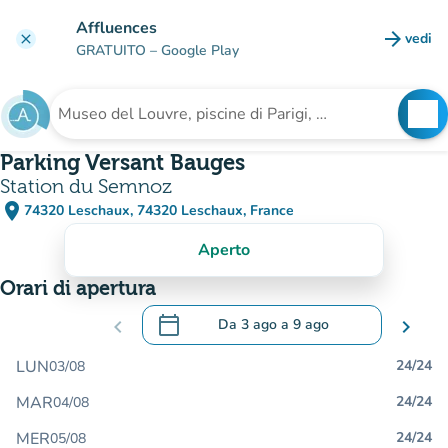
Vai al contenuto principale
Affluences
arrow_forward
vedi
clear
(nuova
GRATUITO
– Google Play
search
See
Cerca una struttura
Parking Versant Bauges
Station du Semnoz
place
74320 Leschaux, 74320 Leschaux, France
(apri in Google Maps)
(nuova scheda)
Aperto
Orari di apertura
calendar_today
chevron_left
Da
3 ago
a
9 ago
chevron_right
.
Aprire il calendario per modificare le da
LUN
24/24
03/08
MAR
24/24
04/08
MER
24/24
05/08