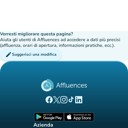
Vorresti migliorare questa pagina?
Aiuta gli utenti di Affluences ad accedere a dati più precisi
(affluenza, orari di apertura, informazioni pratiche, ecc.).
edit
Suggerisci una modifica
(nuova scheda)
(nuova scheda)
(nuova scheda)
(nuova scheda)
(nuova scheda)
Pagina Facebook di Affluences
Pagina Twitter di Affluences
Pagina Instagram di Affluences
Pagina Tiktok di Affluences
Pagina LinkedIn di Afflue
(nuova scheda)
(nuova scheda)
Azienda