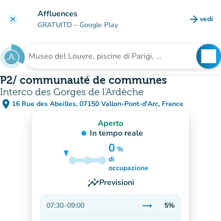
Vai al contenuto principale
Affluences
arrow_forward
vedi
clear
(nuova
GRATUITO
– Google Play
search
See
Cerca una struttura
P2/ communauté de communes
Interco des Gorges de l'Ardèche
place
16 Rue des Abeilles, 07150 Vallon-Pont-d'Arc, France
(apri in Google Maps)
(nuova scheda)
Aperto
In tempo reale
0
%
di
5%
occupazione
insights
Previsioni
trending_flat
07:30
–
09:00
5%
Stabile