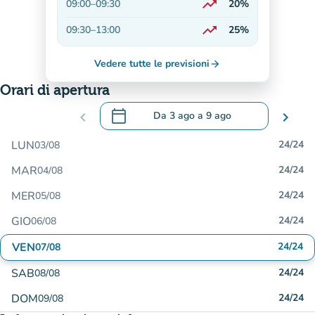
trending_up
09:00
–
09:30
20%
In aumento
trending_up
09:30
–
13:00
25%
In aumento
Vedere tutte le previsioni
arrow_forward
Orari di apertura
calendar_today
chevron_left
Da
3 ago
a
9 ago
chevron_right
.
Aprire il calendario per modificare le da
LUN
24/24
03/08
MAR
24/24
04/08
MER
24/24
05/08
GIO
24/24
06/08
VEN
24/24
07/08
SAB
24/24
08/08
DOM
24/24
09/08