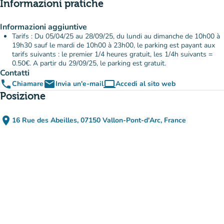
Informazioni pratiche
Informazioni aggiuntive
Tarifs : Du 05/04/25 au 28/09/25, du lundi au dimanche de 10h00 à
19h30 sauf le mardi de 10h00 à 23h00, le parking est payant aux
tarifs suivants : le premier 1/4 heures gratuit, les 1/4h suivants =
0.50€. A partir du 29/09/25, le parking est gratuit.
Contatti
phone
email
computer
Chiamare
Invia un'e-mail
Accedi al sito web
(nuova scheda)
Posizione
place
16 Rue des Abeilles, 07150 Vallon-Pont-d'Arc, France
(apri in Google Maps)
(nuova scheda)