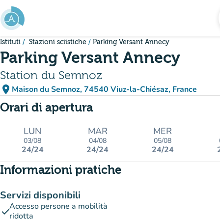
Vai al contenuto principale
Istituti
Stazioni sciistiche
Parking Versant Annecy
Parking Versant Annecy
Station du Semnoz
place
Maison du Semnoz, 74540 Viuz-la-Chiésaz, France
(apri in Google Maps)
(nuova scheda)
Orari di apertura
LUN
MAR
MER
03/08
04/08
05/08
24/24
24/24
24/24
Informazioni pratiche
Servizi disponibili
Accesso persone a mobilità
check
ridotta