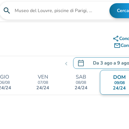
search
Cerca
Cerca una struttura
share
Cond
mail_outline
Cont
calendar_today
Da
3 ago
a
9 ag
chevron_left
.
Aprire il calendario per
GIO
VEN
SAB
DOM
06/08
07/08
08/08
09/08
24/24
24/24
24/24
24/24