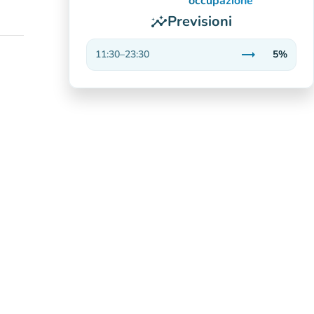
occupazione
Previsioni
insights
trending_flat
11:30
–
23:30
5%
Stabile