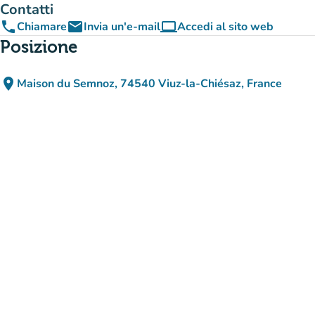
Contatti
phone
email
computer
Chiamare
Invia un'e-mail
Accedi al sito web
(nuova scheda)
Posizione
place
Maison du Semnoz, 74540 Viuz-la-Chiésaz, France
(apri in Google Maps)
(nuova scheda)