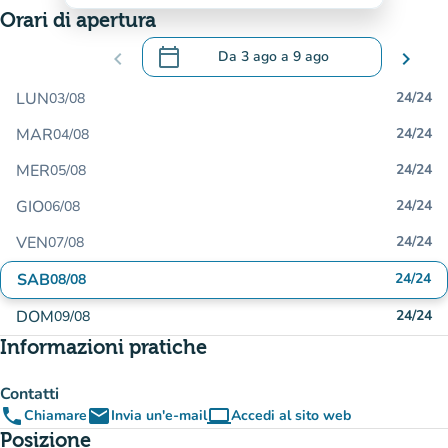
Orari di apertura
calendar_today
chevron_left
Da
3 ago
a
9 ago
chevron_right
.
Aprire il calendario per modificare le da
LUN
24/24
03/08
MAR
24/24
04/08
MER
24/24
05/08
GIO
24/24
06/08
VEN
24/24
07/08
SAB
24/24
08/08
DOM
24/24
09/08
Informazioni pratiche
Contatti
phone
email
computer
Chiamare
Invia un'e-mail
Accedi al sito web
(nuova scheda)
Posizione