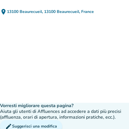
place
13100 Beaurecueil, 13100 Beaurecueil, France
(apri in Google Maps)
(nuova scheda)
Vorresti migliorare questa pagina?
Aiuta gli utenti di Affluences ad accedere a dati più precisi
(affluenza, orari di apertura, informazioni pratiche, ecc.).
edit
Suggerisci una modifica