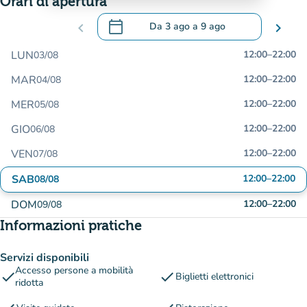
Orari di apertura
calendar_today
chevron_left
Da
3 ago
a
9 ago
chevron_right
.
Aprire il calendario per modificare le da
LUN
12:00
–
22:00
03/08
MAR
12:00
–
22:00
04/08
MER
12:00
–
22:00
05/08
GIO
12:00
–
22:00
06/08
VEN
12:00
–
22:00
07/08
SAB
12:00
–
22:00
08/08
DOM
12:00
–
22:00
09/08
Informazioni pratiche
Servizi disponibili
Accesso persone a mobilità
check
check
Biglietti elettronici
ridotta