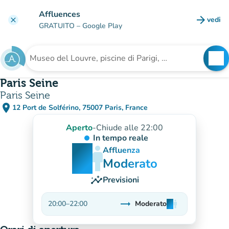
Vai al contenuto principale
Affluences
arrow_forward
vedi
clear
(nuova
GRATUITO
– Google Play
search
See
Cerca una struttura
Paris Seine
Paris Seine
place
12 Port de Solférino, 75007 Paris, France
(apri in Google Maps)
(nuova scheda)
Aperto
-
Chiude alle 22:00
In tempo reale
man
man
man
Affluenza
Moderato
insights
Previsioni
trending_flat
20:00
–
22:00
Moderato
man
man
man
Stabile