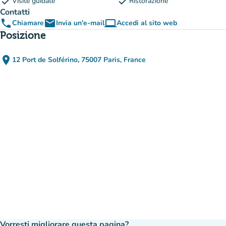
check
check
Visite guidate
Ristorazione
Contatti
phone
email
computer
Chiamare
Invia un'e-mail
Accedi al sito web
(nuova scheda)
Posizione
place
12 Port de Solférino, 75007 Paris, France
(apri in Google Maps)
(nuova scheda)
Vorresti migliorare questa pagina?