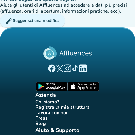
Aiuta gli utenti di Affluences ad accedere a dati più precisi
(affluenza, orari di apertura, informazioni pratiche, ecc.).
edit
Suggerisci una modifica
(nuova scheda)
(nuova scheda)
(nuova scheda)
(nuova scheda)
(nuova scheda)
Pagina Facebook di Affluences
Pagina Twitter di Affluences
Pagina Instagram di Affluences
Pagina Tiktok di Affluences
Pagina LinkedIn di Afflue
(nuova scheda)
(nuova scheda)
Azienda
Chi siamo?
(nuova scheda)
Registra la mia struttura
(nuova scheda)
Lavora con noi
(nuova scheda)
Press
(nuova scheda)
Blog
(nuova scheda)
Aiuto & Supporto