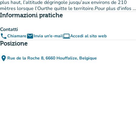
plus haut, l’altitude dégringole jusqu’aux environs de 210
mètres lorsque l’Ourthe quitte le territoire.Pour plus d'infos :
sites naturels
à découvrir et
randonnées
sur le Parc naturel.
Informazioni pratiche
Contatti
phone
email
computer
Chiamare
Invia un'e-mail
Accedi al sito web
(nuova scheda)
Posizione
place
Rue de la Roche 8, 6660 Houffalize, Belgique
(apri in Google Maps)
(nuova scheda)