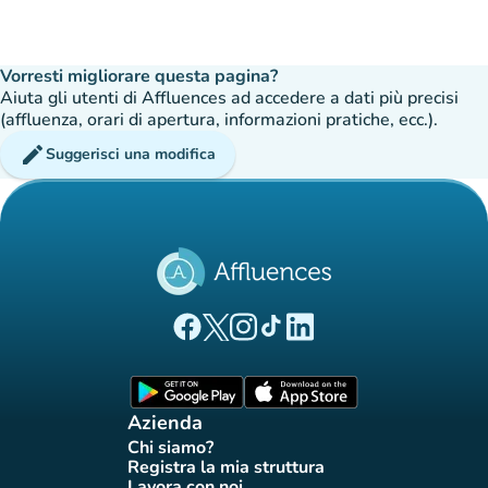
Vorresti migliorare questa pagina?
Aiuta gli utenti di Affluences ad accedere a dati più precisi
(affluenza, orari di apertura, informazioni pratiche, ecc.).
edit
Suggerisci una modifica
(nuova scheda)
(nuova scheda)
(nuova scheda)
(nuova scheda)
(nuova scheda)
Pagina Facebook di Affluences
Pagina Twitter di Affluences
Pagina Instagram di Affluences
Pagina Tiktok di Affluences
Pagina LinkedIn di Afflue
(nuova scheda)
(nuova scheda)
Azienda
Chi siamo?
(nuova scheda)
Registra la mia struttura
(nuova scheda)
Lavora con noi