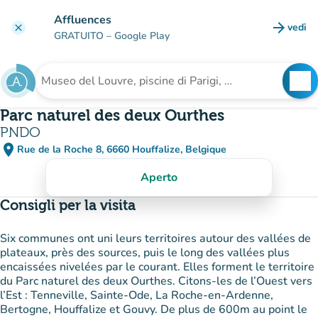
Vai al contenuto principale
Affluences
arrow_forward
vedi
clear
(nuova
GRATUITO
– Google Play
search
See
Cerca una struttura
Parc naturel des deux Ourthes
PNDO
place
Rue de la Roche 8, 6660 Houffalize, Belgique
(apri in Google Maps)
(nuova scheda)
Aperto
Consigli per la visita
Six communes ont uni leurs territoires autour des vallées de
plateaux, près des sources, puis le long des vallées plus
encaissées nivelées par le courant. Elles forment le territoire
du Parc naturel des deux Ourthes. Citons-les de l’Ouest vers
l’Est : Tenneville, Sainte-Ode, La Roche-en-Ardenne,
Bertogne, Houffalize et Gouvy. De plus de 600m au point le