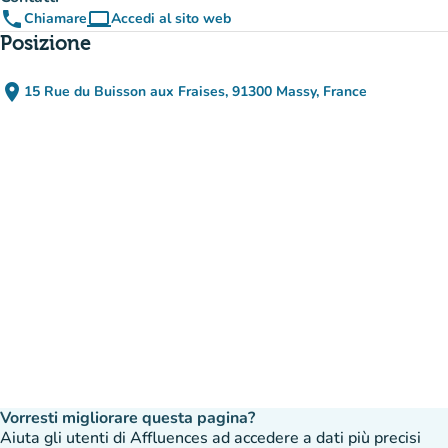
phone
computer
Chiamare
Accedi al sito web
(nuova scheda)
Posizione
place
15 Rue du Buisson aux Fraises, 91300 Massy, France
(apri in Google Maps)
(nuova scheda)
Vorresti migliorare questa pagina?
Aiuta gli utenti di Affluences ad accedere a dati più precisi