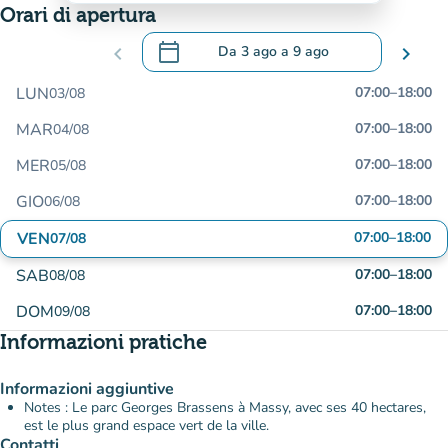
Orari di apertura
calendar_today
chevron_left
Da
3 ago
a
9 ago
chevron_right
.
Aprire il calendario per modificare le da
LUN
07:00
–
18:00
03/08
MAR
07:00
–
18:00
04/08
MER
07:00
–
18:00
05/08
GIO
07:00
–
18:00
06/08
VEN
07:00
–
18:00
07/08
SAB
07:00
–
18:00
08/08
DOM
07:00
–
18:00
09/08
Informazioni pratiche
Informazioni aggiuntive
Notes : Le parc Georges Brassens à Massy, avec ses 40 hectares,
est le plus grand espace vert de la ville.
Contatti