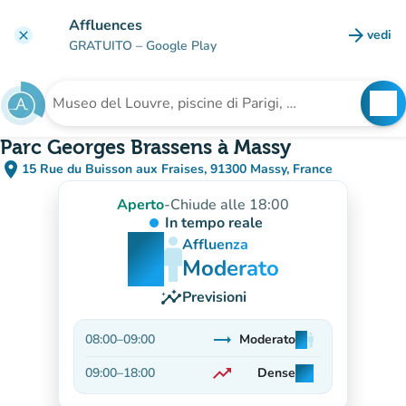
Vai al contenuto principale
Affluences
arrow_forward
vedi
clear
(nuova
GRATUITO
– Google Play
search
See
Cerca una struttura
Parc Georges Brassens à Massy
place
15 Rue du Buisson aux Fraises, 91300 Massy, France
(apri in Google Maps)
(nuova scheda)
Aperto
-
Chiude alle 18:00
In tempo reale
man
man
man
Affluenza
Moderato
insights
Previsioni
trending_flat
08:00
–
09:00
Moderato
man
man
man
Stabile
trending_up
09:00
–
18:00
Dense
man
man
man
In aumento