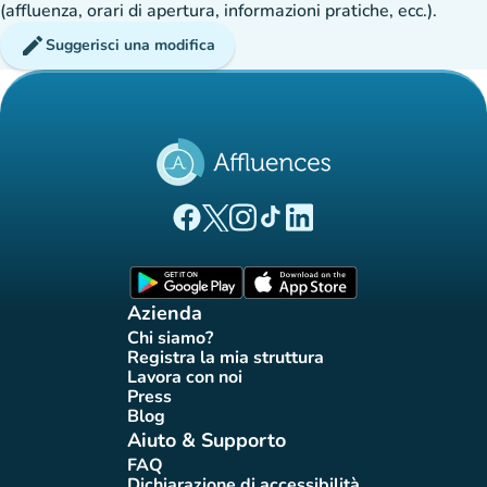
(affluenza, orari di apertura, informazioni pratiche, ecc.).
edit
Suggerisci una modifica
(nuova scheda)
(nuova scheda)
(nuova scheda)
(nuova scheda)
(nuova scheda)
Pagina Facebook di Affluences
Pagina Twitter di Affluences
Pagina Instagram di Affluences
Pagina Tiktok di Affluences
Pagina LinkedIn di Afflue
(nuova scheda)
(nuova scheda)
Azienda
Chi siamo?
(nuova scheda)
Registra la mia struttura
(nuova scheda)
Lavora con noi
(nuova scheda)
Press
(nuova scheda)
Blog
(nuova scheda)
Aiuto & Supporto
FAQ
(nuova scheda)
Dichiarazione di accessibilità