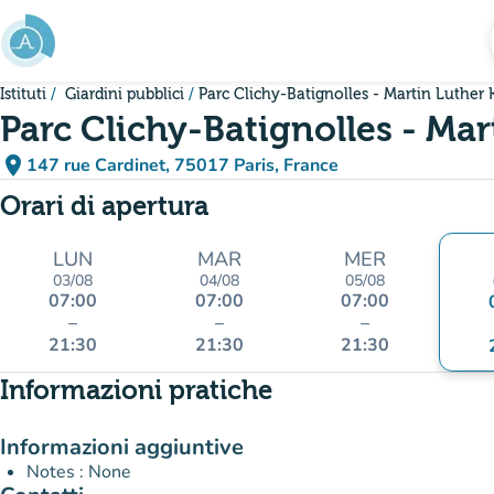
Vai al contenuto principale
Istituti
Giardini pubblici
Parc Clichy-Batignolles - Martin Luther 
Parc Clichy-Batignolles - Mar
place
147 rue Cardinet, 75017 Paris, France
(apri in Google Maps)
(nuova scheda)
Orari di apertura
LUN
MAR
MER
03/08
04/08
05/08
07:00
07:00
07:00
–
–
–
21:30
21:30
21:30
Informazioni pratiche
Informazioni aggiuntive
Notes : None