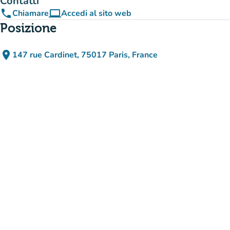
Contatti
phone
computer
Chiamare
Accedi al sito web
(nuova scheda)
Posizione
place
147 rue Cardinet, 75017 Paris, France
(apri in Google Maps)
(nuova scheda)