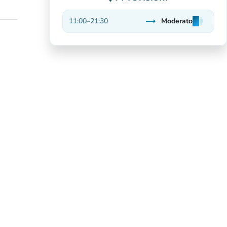
trending_flat
11:00
–
21:30
Moderato
man
man
man
Stabile