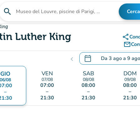
search
Cerca
Cerca una struttura
King
tin Luther King
share
Cond
mail_outline
Cont
calendar_today
Da
3 ago
a
9 ag
chevron_left
.
Aprire il calendario per
VEN
SAB
DOM
GIO
07/08
08/08
09/08
06/08
07:00
08:00
08:00
07:00
–
–
–
–
21:30
21:30
21:30
21:30