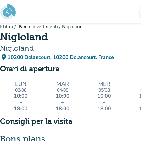
Vai al contenuto principale
Istituti
Parchi divertimenti
Nigloland
Nigloland
Nigloland
place
10200 Dolancourt, 10200 Dolancourt, France
(apri in Google Maps)
(nuova scheda)
Orari di apertura
LUN
MAR
MER
03/08
04/08
05/08
10:00
10:00
10:00
–
–
–
18:00
18:00
18:00
Consigli per la visita
Bons plans