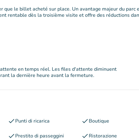
her que le billet acheté sur place. Un avantage majeur du parc 
t rentable dès la troisième visite et offre des réductions dan
'attente en temps réel. Les files d'attente diminuent
ant la dernière heure avant la fermeture.
check
check
Punti di ricarica
Boutique
check
check
Prestito di passeggini
Ristorazione