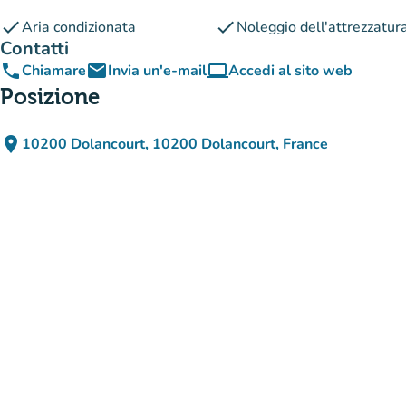
check
check
Aria condizionata
Noleggio dell'attrezzatur
Contatti
phone
email
computer
Chiamare
Invia un'e-mail
Accedi al sito web
(nuova scheda)
Posizione
place
10200 Dolancourt, 10200 Dolancourt, France
(apri in Google Maps)
(nuova scheda)