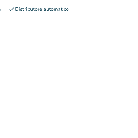
check
a
Distributore automatico