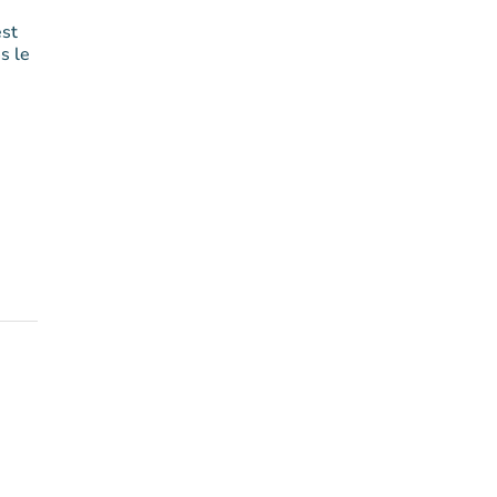
est
s le