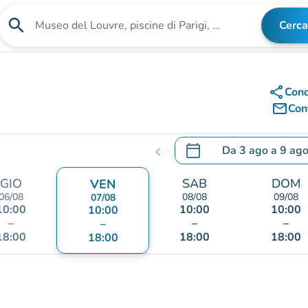
search
Cerca
Cerca una struttura
share
Cond
mail_outline
Cont
calendar_today
Da
3 ago
a
9 ag
chevron_left
.
Aprire il calendario per
GIO
SAB
DOM
VEN
06/08
08/08
09/08
07/08
10:00
10:00
10:00
10:00
–
–
–
–
18:00
18:00
18:00
18:00