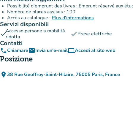
Possibilité d'emprunt des livres : Emprunt réservé aux ét
Nombre de places assises : 100
Accès au catalogue :
Plus d'informations
Servizi disponibili
Accesso persone a mobilità
check
check
Prese elettriche
ridotta
Contatti
phone
email
computer
Chiamare
Invia un'e-mail
Accedi al sito web
(nuova scheda)
Posizione
place
38 Rue Geoffroy-Saint-Hilaire, 75005 Paris, France
(apri in Google Maps)
(nuova scheda)