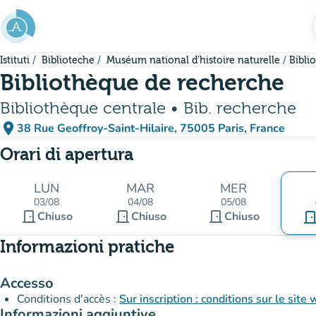
Vai al contenuto principale
Istituti
Biblioteche
Muséum national d'histoire naturelle
Bibli
Bibliothèque de recherche
Bibliothèque centrale • Bib. recherche
place
38 Rue Geoffroy-Saint-Hilaire, 75005 Paris, France
(apri in Google Maps)
(nuova scheda)
Orari di apertura
LUN
MAR
MER
03/08
04/08
05/08
door_front
door_front
door_front
Chiuso
Chiuso
Chiuso
door_fro
Informazioni pratiche
Accesso
Conditions d'accès :
Informazioni aggiuntive