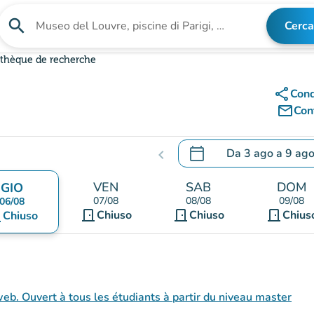
search
Cerca
Cerca una struttura
othèque de recherche
share
Cond
mail_outline
Cont
calendar_today
Da
3 ago
a
9 ag
chevron_left
.
Aprire il calendario per
VEN
SAB
DOM
GIO
07/08
08/08
09/08
06/08
door_front
door_front
door_front
nt
Chiuso
Chiuso
Chius
Chiuso
Sur inscription : conditions sur le site web. Ouvert à tous les étudiants à partir du niveau master