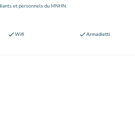
udiants et personnels du MNHN.
check
check
Wifi
Armadietti