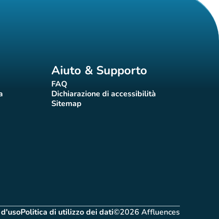
Aiuto & Supporto
FAQ
(nuova scheda)
a
Dichiarazione di accessibilità
eda)
(nuova scheda)
Sitemap
(nuova scheda)
 d'uso
Politica di utilizzo dei dati
©2026 Affluences
nuova scheda)
(nuova scheda)