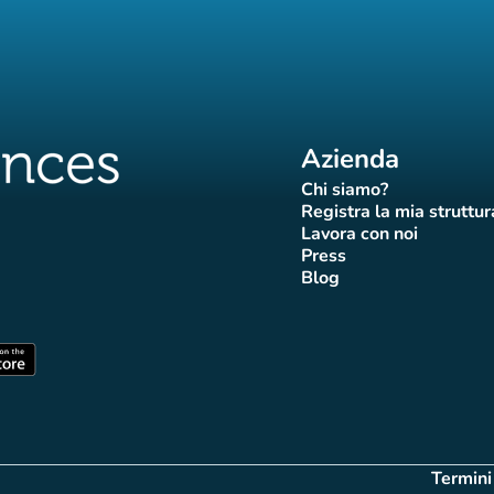
Azienda
Chi siamo?
(nuova scheda)
Registra la mia struttur
(nuova sch
Lavora con noi
(nuova scheda)
Press
da)
scheda)
va scheda)
nuova scheda)
(nuova scheda)
Blog
 Affluences
di Affluences
agram di Affluences
iktok di Affluences
na LinkedIn di Affluences
(nuova scheda)
heda)
(nuova scheda)
Termini
(