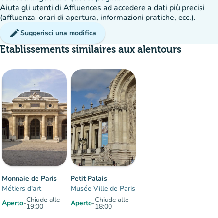
Aiuta gli utenti di Affluences ad accedere a dati più precisi
(affluenza, orari di apertura, informazioni pratiche, ecc.).
edit
Suggerisci una modifica
Etablissements similaires aux alentours
Affluenza
:
Moderato
man
man
man
Monnaie de Paris
Petit Palais
Métiers d'art
Musée Ville de Paris
Chiude alle
Chiude alle
Aperto
-
Aperto
-
19:00
18:00
Elementi 1 a 2 su 2