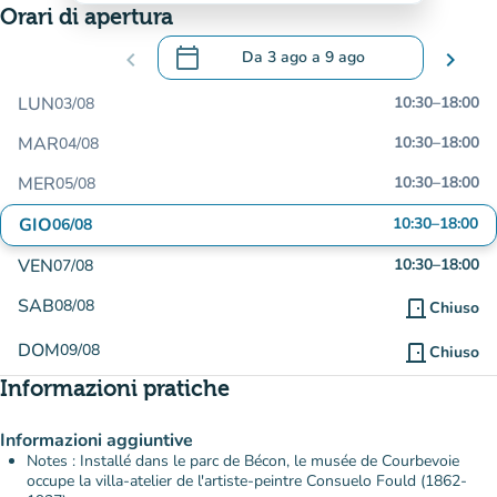
Orari di apertura
calendar_today
chevron_left
Da
3 ago
a
9 ago
chevron_right
.
Aprire il calendario per modificare le da
LUN
10:30
–
18:00
03/08
MAR
10:30
–
18:00
04/08
MER
10:30
–
18:00
05/08
GIO
10:30
–
18:00
06/08
VEN
10:30
–
18:00
07/08
SAB
08/08
door_front
Chiuso
DOM
09/08
door_front
Chiuso
Informazioni pratiche
Informazioni aggiuntive
Notes : Installé dans le parc de Bécon, le musée de Courbevoie
occupe la villa-atelier de l'artiste-peintre Consuelo Fould (1862-