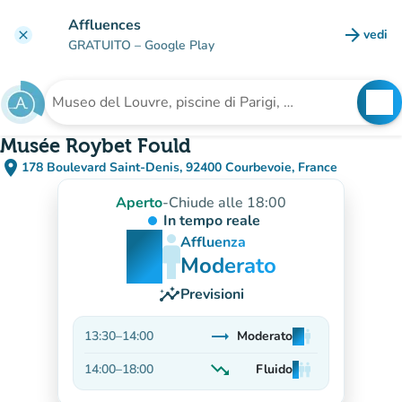
Vai al contenuto principale
Affluences
arrow_forward
vedi
clear
(nuova
GRATUITO
– Google Play
search
See
Cerca una struttura
Musée Roybet Fould
place
178 Boulevard Saint-Denis, 92400 Courbevoie, France
(apri in Google Maps)
(nuova scheda)
Aperto
-
Chiude alle 18:00
In tempo reale
man
man
man
Affluenza
Moderato
insights
Previsioni
trending_flat
13:30
–
14:00
Moderato
man
man
man
Stabile
trending_down
14:00
–
18:00
Fluido
man
man
man
In calo