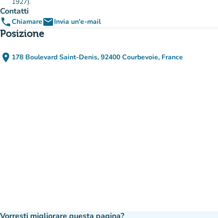
1927).
Contatti
phone
email
Chiamare
Invia un'e-mail
Posizione
place
178 Boulevard Saint-Denis, 92400 Courbevoie, France
(apri in Google Maps)
(nuova scheda)
Vorresti migliorare questa pagina?