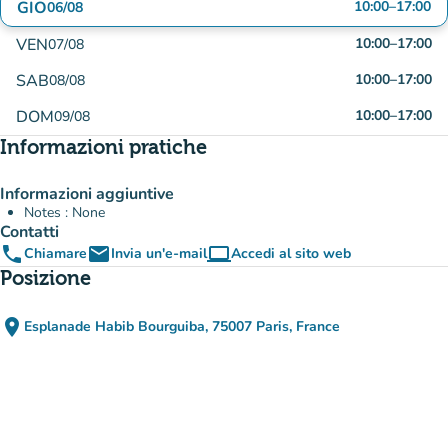
GIO
10:00
–
17:00
06/08
VEN
10:00
–
17:00
07/08
SAB
10:00
–
17:00
08/08
DOM
10:00
–
17:00
09/08
Informazioni pratiche
Informazioni aggiuntive
Notes : None
Contatti
phone
email
computer
Chiamare
Invia un'e-mail
Accedi al sito web
(nuova scheda)
Posizione
place
Esplanade Habib Bourguiba, 75007 Paris, France
(apri in Google Maps)
(nuova scheda)