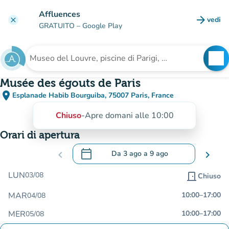
Vai al contenuto principale
Affluences
arrow_forward
vedi
clear
(nuova
GRATUITO
– Google Play
search
See
Cerca una struttura
Musée des égouts de Paris
place
Esplanade Habib Bourguiba, 75007 Paris, France
(apri in Google Maps)
(nuova scheda)
Chiuso
-
Apre domani alle 10:00
Orari di apertura
calendar_today
chevron_left
Da
3 ago
a
9 ago
chevron_right
.
Aprire il calendario per modificare le da
LUN
03/08
door_front
Chiuso
MAR
10:00
–
17:00
04/08
MER
10:00
–
17:00
05/08