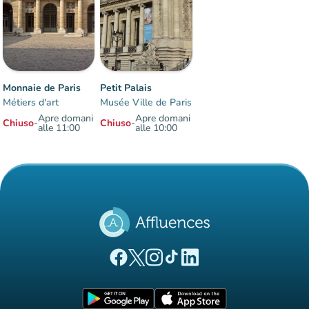
Monnaie de Paris
Petit Palais
Métiers d'art
Musée Ville de Paris
Apre domani
Apre domani
Chiuso
-
Chiuso
-
alle 11:00
alle 10:00
Elementi 1 a 2 su 2
(nuova scheda)
(nuova scheda)
(nuova scheda)
(nuova scheda)
(nuova scheda)
Pagina Facebook di Affluences
Pagina Twitter di Affluences
Pagina Instagram di Affluences
Pagina Tiktok di Affluences
Pagina LinkedIn di Afflue
(nuova scheda)
(nuova scheda)