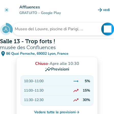
Vai al contenuto principale
Affluences
arrow_forward
vedi
clear
(nuova
GRATUITO
– Google Play
search
See
Cerca una struttura
Salle 13 - Trop forts !
musée des Confluences
place
86 Quai Perrache, 69002 Lyon, France
(apri in Google Maps)
(nuova scheda)
Chiuso
-
Apre alle 10:30
insights
Previsioni
trending_flat
10:30
–
11:00
5%
Stabile
trending_up
11:00
–
11:30
15%
In aumento
trending_up
11:30
–
12:30
30%
In aumento
Vedere tutte le previsioni
arrow_forward