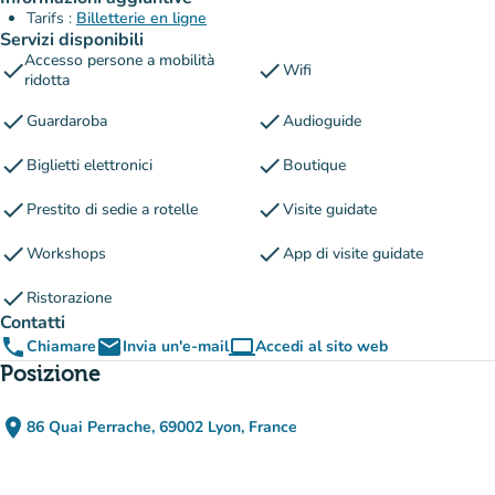
Tarifs :
Billetterie en ligne
Servizi disponibili
Accesso persone a mobilità
check
check
Wifi
ridotta
check
check
Guardaroba
Audioguide
check
check
Biglietti elettronici
Boutique
check
check
Prestito di sedie a rotelle
Visite guidate
check
check
Workshops
App di visite guidate
check
Ristorazione
Contatti
phone
email
computer
Chiamare
Invia un'e-mail
Accedi al sito web
(nuova scheda)
Posizione
place
86 Quai Perrache, 69002 Lyon, France
(apri in Google Maps)
(nuova scheda)