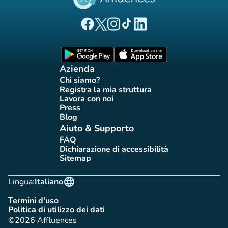
(nuova scheda)
(nuova scheda)
(nuova scheda)
(nuova scheda)
(nuova scheda)
Pagina Facebook di Affluences
Pagina Twitter di Affluences
Pagina Instagram di Affluences
Pagina Tiktok di Affluences
Pagina LinkedIn di Afflue
(nuova scheda)
(nuova scheda)
Azienda
Chi siamo?
(nuova scheda)
Registra la mia struttura
(nuova scheda)
Lavora con noi
(nuova scheda)
Press
(nuova scheda)
Blog
(nuova scheda)
Aiuto & Supporto
FAQ
(nuova scheda)
Dichiarazione di accessibilità
(nuova scheda)
Sitemap
(nuova scheda)
language
Lingua:
Italiano
Termini d'uso
(nuova scheda)
Politica di utilizzo dei dati
(nuova scheda)
©2026 Affluences