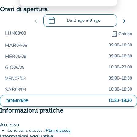
Orari di apertura
calendar_today
chevron_left
Da
3 ago
a
9 ago
chevron_right
.
Aprire il calendario per modificare le da
LUN
03/08
door_front
Chiuso
MAR
09:00
–
18:30
04/08
MER
09:00
–
18:30
05/08
GIO
10:30
–
22:00
06/08
VEN
09:00
–
18:30
07/08
SAB
10:30
–
18:30
08/08
DOM
10:30
–
18:30
09/08
Informazioni pratiche
Accesso
Conditions d'accès :
Plan d'accès
Informazioni aggiuntive