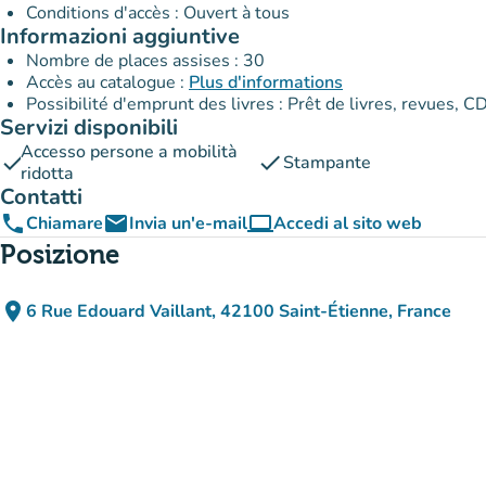
Conditions d'accès : Ouvert à tous
Informazioni aggiuntive
Nombre de places assises : 30
Accès au catalogue :
Plus d'informations
Possibilité d'emprunt des livres : Prêt de livres, revues, CD
Servizi disponibili
Accesso persone a mobilità
check
check
Stampante
ridotta
Contatti
phone
email
computer
Chiamare
Invia un'e-mail
Accedi al sito web
(nuova scheda)
Posizione
place
6 Rue Edouard Vaillant, 42100 Saint-Étienne, France
(apri in Google Maps)
(nuova scheda)