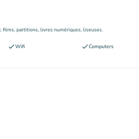
, films, partitions, livres numériques, liseuses.
check
check
Wifi
Computers