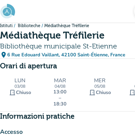
Vai al contenuto principale
Istituti
Biblioteche
Médiathèque Tréfilerie
Médiathèque Tréfilerie
Bibliothèque municipale St-Etienne
place
6 Rue Edouard Vaillant, 42100 Saint-Étienne, France
(apri in Google Maps)
(nuova scheda)
Orari di apertura
LUN
MAR
MER
03/08
04/08
05/08
13:00
door_front
door_front
door_fro
Chiuso
Chiuso
–
18:30
Informazioni pratiche
Accesso