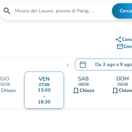
search
Cerca
Cerca una struttura
share
Cond
mail_outline
Cont
calendar_today
Da
3 ago
a
9 ag
chevron_left
.
Aprire il calendario per
GIO
SAB
DOM
VEN
06/08
08/08
09/08
07/08
nt
13:00
door_front
door_front
Chiuso
Chiuso
Chius
–
18:30