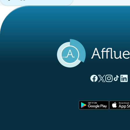
(nuova scheda)
(nuova sche
(nuova 
(nuo
(
Pagina Facebook di
Pagina Twitter 
Pagina Inst
Pagina T
Pagi
(nuova sc