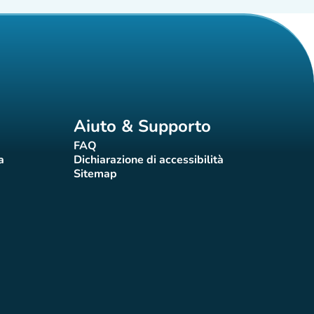
Aiuto & Supporto
FAQ
(nuova scheda)
a
Dichiarazione di accessibilità
eda)
(nuova scheda)
Sitemap
(nuova scheda)