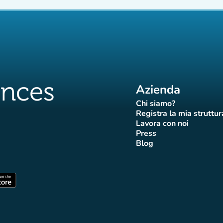
Azienda
Chi siamo?
(nuova scheda)
Registra la mia struttur
(nuova sch
Lavora con noi
(nuova scheda)
Press
da)
scheda)
va scheda)
nuova scheda)
(nuova scheda)
Blog
 Affluences
di Affluences
agram di Affluences
iktok di Affluences
na LinkedIn di Affluences
(nuova scheda)
heda)
(nuova scheda)