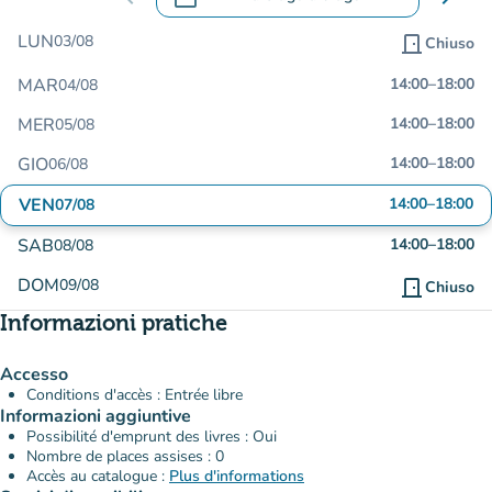
.
Aprire il calendario per modificare le da
LUN
03/08
door_front
Chiuso
MAR
14:00
–
18:00
04/08
MER
14:00
–
18:00
05/08
GIO
14:00
–
18:00
06/08
VEN
14:00
–
18:00
07/08
SAB
14:00
–
18:00
08/08
DOM
09/08
door_front
Chiuso
Informazioni pratiche
Accesso
Conditions d'accès : Entrée libre
Informazioni aggiuntive
Possibilité d'emprunt des livres : Oui
Nombre de places assises : 0
Accès au catalogue :
Plus d'informations