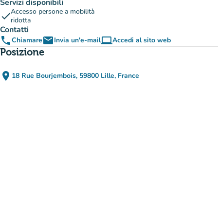
Servizi disponibili
Accesso persone a mobilità
check
ridotta
Contatti
phone
email
computer
Chiamare
Invia un'e-mail
Accedi al sito web
(nuova scheda)
Posizione
place
18 Rue Bourjembois, 59800 Lille, France
(apri in Google Maps)
(nuova scheda)