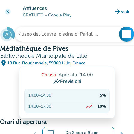
Vai al contenuto principale
Affluences
arrow_forward
vedi
clear
(nuova
GRATUITO
– Google Play
search
See
Cerca una struttura
Médiathèque de Fives
Bibliothèque Municipale de Lille
place
18 Rue Bourjembois, 59800 Lille, France
(apri in Google Maps)
(nuova scheda)
Chiuso
-
Apre alle 14:00
insights
Previsioni
14:00
–
14:30
5%
trending_up
14:30
–
17:30
10%
In aumento
Orari di apertura
calendar_today
chevron_left
Da
3 ago
a
9 ago
chevron_right