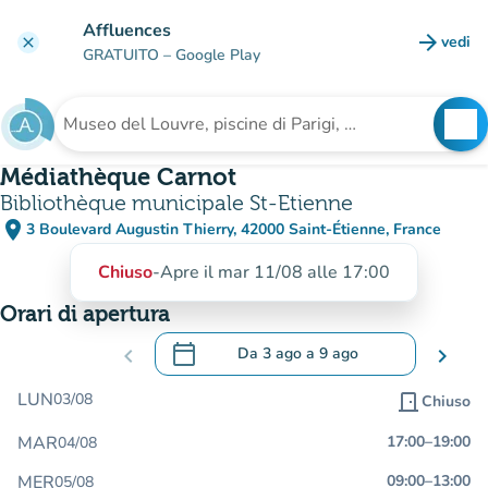
Vai al contenuto principale
Affluences
arrow_forward
vedi
clear
(nuova
GRATUITO
– Google Play
search
See
Cerca una struttura
Médiathèque Carnot
Bibliothèque municipale St-Etienne
place
3 Boulevard Augustin Thierry, 42000 Saint-Étienne, France
(apri in Google Maps)
(nuova scheda)
Chiuso
-
Apre il mar 11/08 alle 17:00
Orari di apertura
calendar_today
chevron_left
Da
3 ago
a
9 ago
chevron_right
.
Aprire il calendario per modificare le da
LUN
03/08
door_front
Chiuso
MAR
17:00
–
19:00
04/08
MER
09:00
–
13:00
05/08