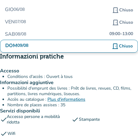
GIO
06/08
door_front
Chiuso
VEN
07/08
door_front
Chiuso
SAB
09:00
–
13:00
08/08
DOM
09/08
door_front
Chiuso
Informazioni pratiche
Accesso
Conditions d'accès : Ouvert à tous
Informazioni aggiuntive
Possibilité d'emprunt des livres : Prêt de livres, revues, CD, films,
partitions, livres numériques, liseuses.
Accès au catalogue :
Plus d'informations
Nombre de places assises : 35
Servizi disponibili
Accesso persone a mobilità
check
check
Stampante
ridotta
check
Wifi