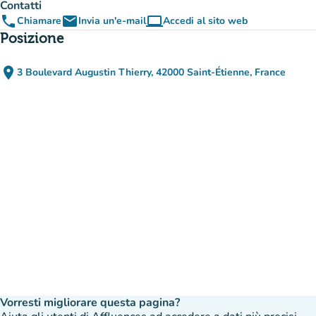
Contatti
phone
email
computer
Chiamare
Invia un'e-mail
Accedi al sito web
(nuova scheda)
Posizione
place
3 Boulevard Augustin Thierry, 42000 Saint-Étienne, France
(apri in Google Maps)
(nuova scheda)
Vorresti migliorare questa pagina?