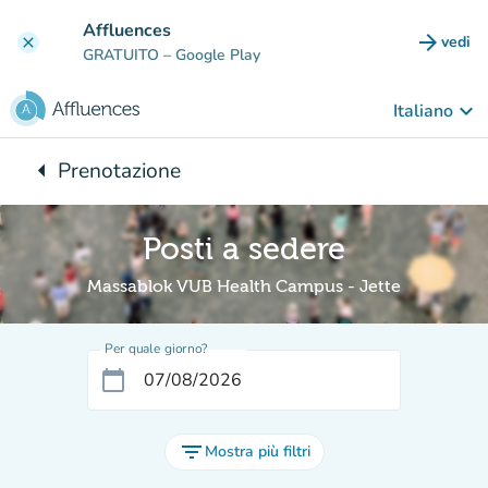
Vai al contenuto principale
Affluences
arrow_forward
vedi
clear
(nuova
GRATUITO
– Google Play
keyboard_arrow_down
Italiano
arrow_left
Prenotazione
Torna a:
Posti a sedere
Massablok VUB Health Campus - Jette
Per quale giorno?
calendar_today
filter_list
Mostra più filtri