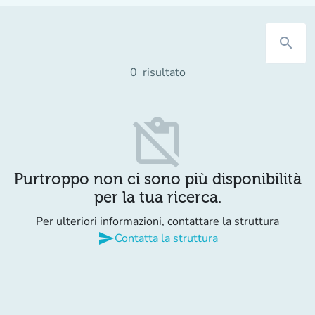
search
0
risultato
content_paste_off
Purtroppo non ci sono più disponibilità
per la tua ricerca.
Per ulteriori informazioni, contattare la struttura
send
Contatta la struttura