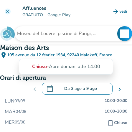
Vai al contenuto principale
Affluences
arrow_forward
vedi
clear
(nuova
GRATUITO
– Google Play
search
See
Cerca una struttura
Maison des Arts
place
105 avenue du 12 février 1934, 92240 Malakoff, France
(apri in Google Maps)
(nuova scheda)
Chiuso
-
Apre domani alle 14:00
Orari di apertura
calendar_today
chevron_left
Da
3 ago
a
9 ago
chevron_right
.
Aprire il calendario per modificare le da
LUN
10:00
–
20:00
03/08
MAR
10:00
–
20:00
04/08
MER
05/08
door_front
Chiuso