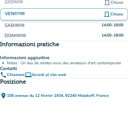
GIO
06/08
door_front
Chiuso
VEN
07/08
door_front
Chiuso
SAB
14:00
–
18:00
08/08
DOM
14:00
–
18:00
09/08
Informazioni pratiche
Informazioni aggiuntive
Notes : Un lieu de rendez-vous des amateurs d'art contemporain
Contatti
phone
computer
Chiamare
Accedi al sito web
(nuova scheda)
Posizione
place
105 avenue du 12 février 1934, 92240 Malakoff, France
(apri in Google Maps)
(nuova scheda)