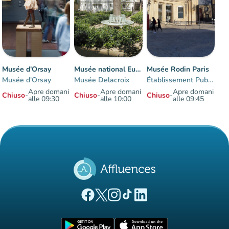
Musée d'Orsay
Musée national Eugène-Delacroix
Musée Rodin Paris
Musée d'Orsay
Musée Delacroix
Établissement Public du musée Rodin
Apre domani
Apre domani
Apre domani
Chiuso
-
Chiuso
-
Chiuso
-
alle 09:30
alle 10:00
alle 09:45
Elementi 1 a 3 su 3
(nuova scheda)
(nuova scheda)
(nuova scheda)
(nuova scheda)
(nuova scheda)
Pagina Facebook di Affluences
Pagina Twitter di Affluences
Pagina Instagram di Affluences
Pagina Tiktok di Affluences
Pagina LinkedIn di Afflue
(nuova scheda)
(nuova scheda)