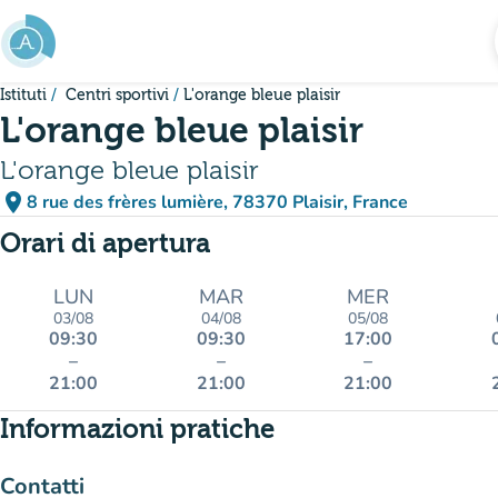
Vai al contenuto principale
Istituti
Centri sportivi
L'orange bleue plaisir
L'orange bleue plaisir
L'orange bleue plaisir
place
8 rue des frères lumière, 78370 Plaisir, France
(apri in Google Maps)
(nuova scheda)
Orari di apertura
LUN
MAR
MER
03/08
04/08
05/08
09:30
09:30
17:00
–
–
–
21:00
21:00
21:00
Informazioni pratiche
Contatti