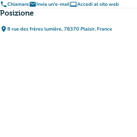
phone
email
computer
Chiamare
Invia un'e-mail
Accedi al sito web
(nuova scheda)
Posizione
place
8 rue des frères lumière, 78370 Plaisir, France
(apri in Google Maps)
(nuova scheda)