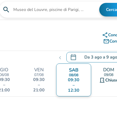
search
Cerca
Cerca una struttura
share
Cond
mail_outline
Cont
calendar_today
Da
3 ago
a
9 ag
chevron_left
.
Aprire il calendario per
GIO
VEN
DOM
SAB
06/08
07/08
09/08
08/08
09:30
09:30
09:30
door_front
Chius
–
–
–
21:00
21:00
12:30