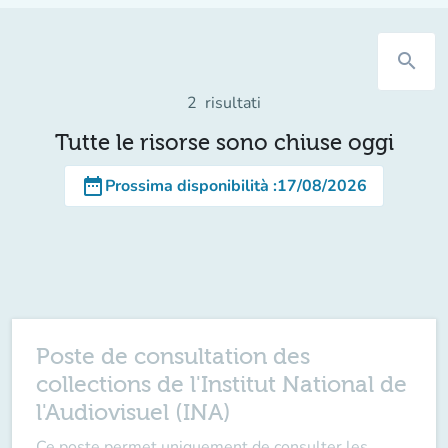
search
2
risultati
Tutte le risorse sono chiuse oggi
date_range
Prossima disponibilità
:
17/08/2026
Poste de consultation des
collections de l'Institut National de
l'Audiovisuel (INA)
Ce poste permet uniquement de consulter les