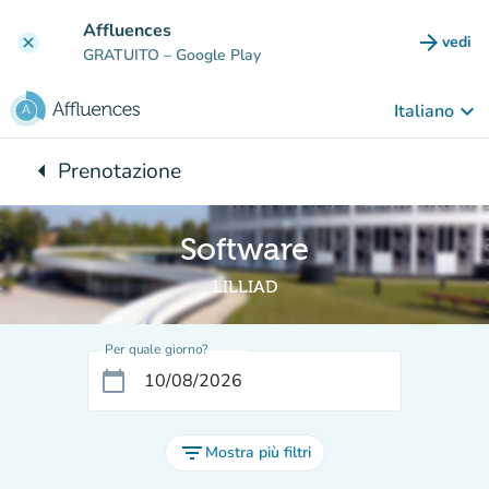
Vai al contenuto principale
Affluences
arrow_forward
vedi
clear
(nuova
GRATUITO
– Google Play
keyboard_arrow_down
Italiano
arrow_left
Prenotazione
Torna a:
Software
LILLIAD
Per quale giorno?
calendar_today
filter_list
Mostra più filtri