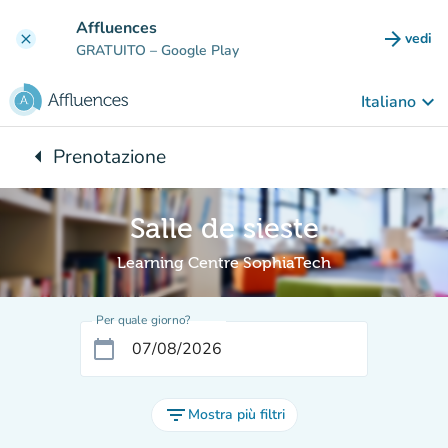
Vai al contenuto principale
Affluences
arrow_forward
vedi
clear
(nuova
GRATUITO
– Google Play
keyboard_arrow_down
Italiano
arrow_left
Prenotazione
Torna a:
Salle de sieste
Learning Centre SophiaTech
Per quale giorno?
calendar_today
filter_list
Mostra più filtri