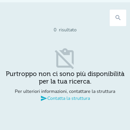
search
0
risultato
content_paste_off
Purtroppo non ci sono più disponibilità
per la tua ricerca.
Per ulteriori informazioni, contattare la struttura
send
Contatta la struttura