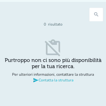
search
0
risultato
content_paste_off
Purtroppo non ci sono più disponibilità
per la tua ricerca.
Per ulteriori informazioni, contattare la struttura
send
Contatta la struttura