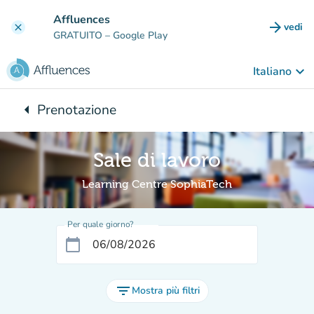
Vai al contenuto principale
Affluences
arrow_forward
vedi
clear
(nuova
GRATUITO
– Google Play
keyboard_arrow_down
Italiano
arrow_left
Prenotazione
Torna a:
Sale di lavoro
Learning Centre SophiaTech
Per quale giorno?
calendar_today
filter_list
Mostra più filtri