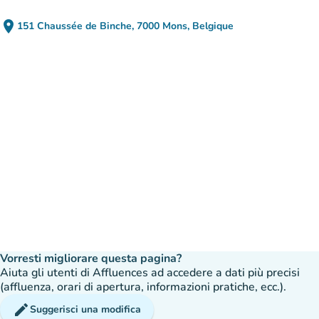
place
151 Chaussée de Binche, 7000 Mons, Belgique
(apri in Google Maps)
(nuova scheda)
Vorresti migliorare questa pagina?
Aiuta gli utenti di Affluences ad accedere a dati più precisi
(affluenza, orari di apertura, informazioni pratiche, ecc.).
edit
Suggerisci una modifica