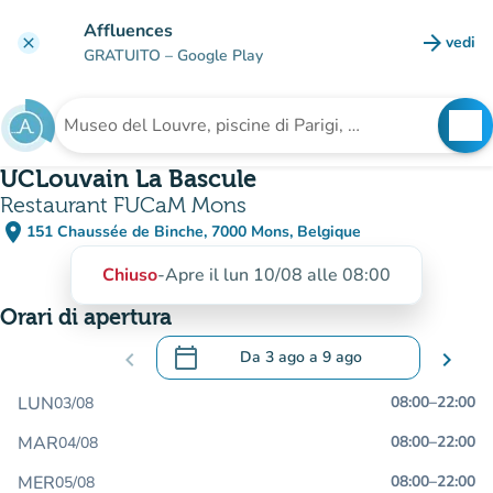
Vai al contenuto principale
Affluences
arrow_forward
vedi
clear
(nuova
GRATUITO
– Google Play
search
See
Cerca una struttura
UCLouvain La Bascule
Restaurant FUCaM Mons
place
151 Chaussée de Binche, 7000 Mons, Belgique
(apri in Google Maps)
(nuova scheda)
Chiuso
-
Apre il lun 10/08 alle 08:00
Orari di apertura
calendar_today
chevron_left
Da
3 ago
a
9 ago
chevron_right
.
Aprire il calendario per modificare le da
LUN
08:00
–
22:00
03/08
MAR
08:00
–
22:00
04/08
MER
08:00
–
22:00
05/08