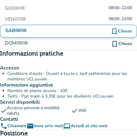
GIO
08:00
–
22:00
06/08
VEN
08:00
–
22:00
07/08
SAB
08/08
door_front
Chiuso
DOM
09/08
door_front
Chiuso
Informazioni pratiche
Accesso
Conditions d'accès : Ouvert à tou.te.s, tarif préférentiel pour les
membres UCLouvain
Informazioni aggiuntive
Nombre de places assises : 100
Tarifs : Plat malin à 3,35€ pour les étudiants UCLouvain
Servizi disponibili
Accesso persone a mobilità
check
check
Wifi
ridotta
Contatti
phone
email
computer
Chiamare
Invia un'e-mail
Accedi al sito web
(nuova scheda)
Posizione