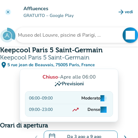
Vai al contenuto principale
Affluences
arrow_forward
vedi
clear
(nuova
GRATUITO
– Google Play
search
See
Cerca una struttura
Keepcool Paris 5 Saint-Germain
Keepcool Paris 5 Saint-Germain
place
5 rue jean de Beauvais, 75005 Paris, France
(apri in Google Maps)
(nuova scheda)
Chiuso
-
Apre alle 06:00
insights
Previsioni
06:00
–
09:00
Moderato
man
man
man
trending_up
09:00
–
23:00
Dense
man
man
man
In aumento
Orari di apertura
calendar_today
chevron_left
Da
3 ago
a
9 ago
chevron_right