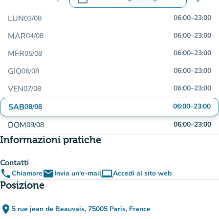
.
Aprire il calendario per modificare le da
LUN
06:00
–
23:00
03/08
MAR
06:00
–
23:00
04/08
MER
06:00
–
23:00
05/08
GIO
06:00
–
23:00
06/08
VEN
06:00
–
23:00
07/08
SAB
06:00
–
23:00
08/08
DOM
06:00
–
23:00
09/08
Informazioni pratiche
Contatti
phone
email
computer
Chiamare
Invia un'e-mail
Accedi al sito web
(nuova scheda)
Posizione
place
5 rue jean de Beauvais, 75005 Paris, France
(apri in Google Maps)
(nuova scheda)