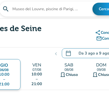
search
Cerca
Cerca una struttura
e
ges de Seine
share
Cond
mail_outline
Cont
calendar_today
Da
3 ago
a
9 ag
chevron_left
.
Aprire il calendario per
VEN
SAB
DOM
GIO
07/08
08/08
09/08
06/08
10:00
10:00
door_front
door_front
Chiuso
Chius
–
–
21:00
21:00