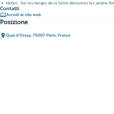
Notes : Sur les berges de la Seine découvrez les jardins flot
Contatti
computer
Accedi al sito web
(nuova scheda)
Posizione
place
Quai d'Orsay, 75007 Paris, France
(apri in Google Maps)
(nuova scheda)