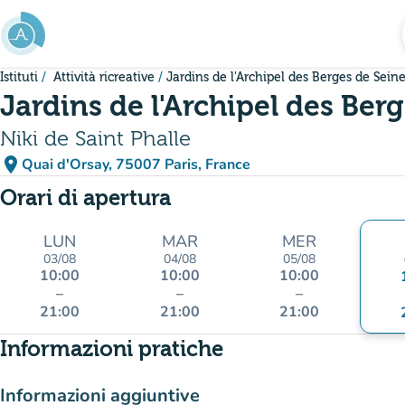
Vai al contenuto principale
Istituti
Attività ricreative
Jardins de l'Archipel des Berges de Sein
Jardins de l'Archipel des Ber
Niki de Saint Phalle
place
Quai d'Orsay, 75007 Paris, France
(apri in Google Maps)
(nuova scheda)
Orari di apertura
LUN
MAR
MER
03/08
04/08
05/08
10:00
10:00
10:00
–
–
–
21:00
21:00
21:00
Informazioni pratiche
Informazioni aggiuntive