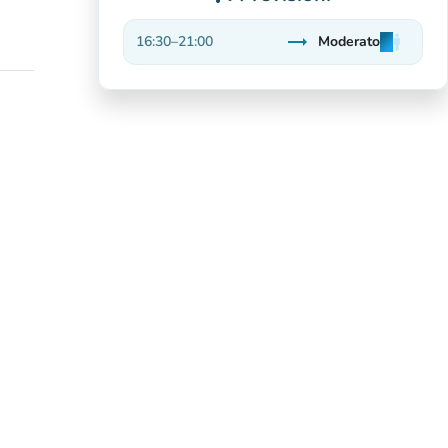
trending_flat
16:30
–
21:00
Moderato
man
man
man
Stabile