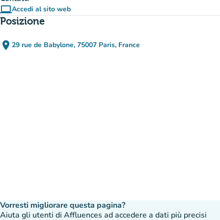
computer
Accedi al sito web
(nuova scheda)
Posizione
place
29 rue de Babylone, 75007 Paris, France
(apri in Google Maps)
(nuova scheda)
Vorresti migliorare questa pagina?
Aiuta gli utenti di Affluences ad accedere a dati più precisi