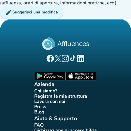
(affluenza, orari di apertura, informazioni pratiche, ecc.).
edit
Suggerisci una modifica
(nuova scheda)
(nuova scheda)
(nuova scheda)
(nuova scheda)
(nuova scheda)
Pagina Facebook di Affluences
Pagina Twitter di Affluences
Pagina Instagram di Affluences
Pagina Tiktok di Affluences
Pagina LinkedIn di Afflue
(nuova scheda)
(nuova scheda)
Azienda
Chi siamo?
(nuova scheda)
Registra la mia struttura
(nuova scheda)
Lavora con noi
(nuova scheda)
Press
(nuova scheda)
Blog
(nuova scheda)
Aiuto & Supporto
FAQ
(nuova scheda)
Dichiarazione di accessibilità