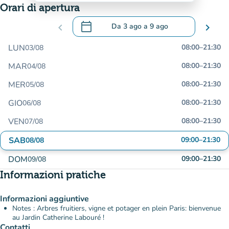
Orari di apertura
calendar_today
chevron_left
Da
3 ago
a
9 ago
chevron_right
.
Aprire il calendario per modificare le da
LUN
08:00
–
21:30
03/08
MAR
08:00
–
21:30
04/08
MER
08:00
–
21:30
05/08
GIO
08:00
–
21:30
06/08
VEN
08:00
–
21:30
07/08
SAB
09:00
–
21:30
08/08
DOM
09:00
–
21:30
09/08
Informazioni pratiche
Informazioni aggiuntive
Notes : Arbres fruitiers, vigne et potager en plein Paris: bienvenue
au Jardin Catherine Labouré !
Contatti