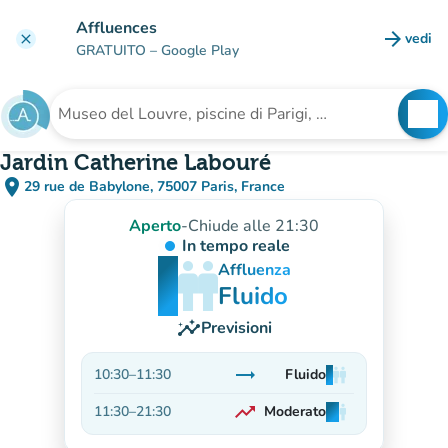
Vai al contenuto principale
Affluences
arrow_forward
vedi
clear
(nuova
GRATUITO
– Google Play
search
See
Cerca una struttura
Jardin Catherine Labouré
place
29 rue de Babylone, 75007 Paris, France
(apri in Google Maps)
(nuova scheda)
Aperto
-
Chiude alle 21:30
In tempo reale
man
man
man
Affluenza
Fluido
insights
Previsioni
trending_flat
10:30
–
11:30
Fluido
man
man
man
Stabile
trending_up
11:30
–
21:30
Moderato
man
man
man
In aumento