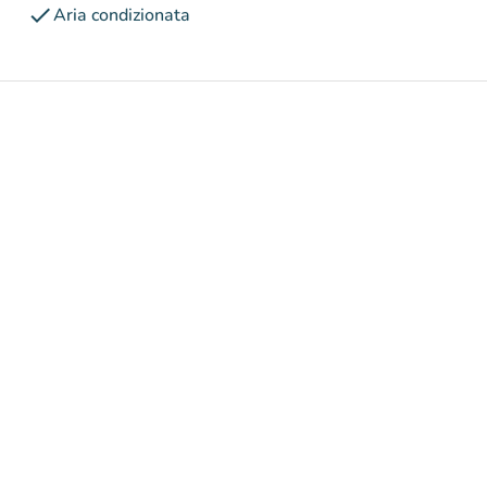
check
Aria condizionata