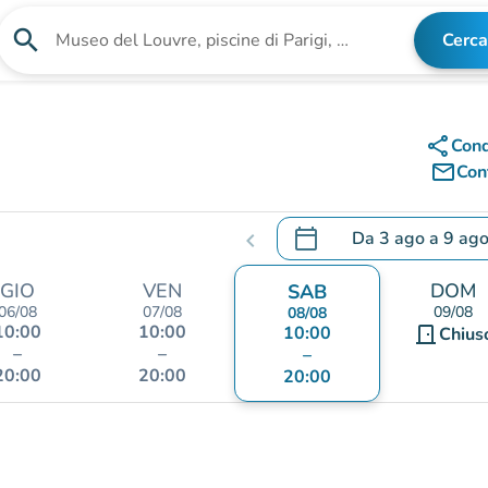
search
Cerca
Cerca una struttura
share
Cond
mail_outline
Cont
calendar_today
Da
3 ago
a
9 ag
chevron_left
.
Aprire il calendario per
GIO
VEN
DOM
SAB
06/08
07/08
09/08
08/08
10:00
10:00
10:00
door_front
Chius
–
–
–
20:00
20:00
20:00