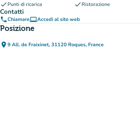
check
check
Punti di ricarica
Ristorazione
Contatti
phone
computer
Chiamare
Accedi al sito web
(nuova scheda)
Posizione
place
9 All. de Fraixinet, 31120 Roques, France
(apri in Google Maps)
(nuova scheda)