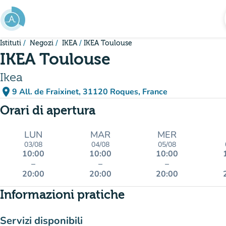
Vai al contenuto principale
Istituti
Negozi
IKEA
IKEA Toulouse
IKEA Toulouse
Ikea
place
9 All. de Fraixinet, 31120 Roques, France
(apri in Google Maps)
(nuova scheda)
Orari di apertura
LUN
MAR
MER
03/08
04/08
05/08
10:00
10:00
10:00
–
–
–
20:00
20:00
20:00
Informazioni pratiche
Servizi disponibili