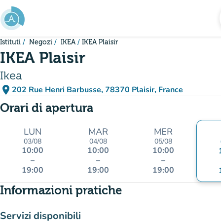
Vai al contenuto principale
Istituti
Negozi
IKEA
IKEA Plaisir
IKEA Plaisir
Ikea
place
202 Rue Henri Barbusse, 78370 Plaisir, France
(apri in Google Maps)
(nuova scheda)
Orari di apertura
LUN
MAR
MER
03/08
04/08
05/08
10:00
10:00
10:00
–
–
–
19:00
19:00
19:00
Informazioni pratiche
Servizi disponibili