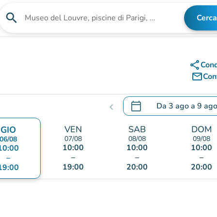
search
Cerca
Cerca una struttura
share
Cond
mail_outline
Cont
calendar_today
Da
3 ago
a
9 ag
chevron_left
.
Aprire il calendario per
VEN
SAB
DOM
GIO
07/08
08/08
09/08
06/08
10:00
10:00
10:00
10:00
–
–
–
–
19:00
20:00
20:00
19:00