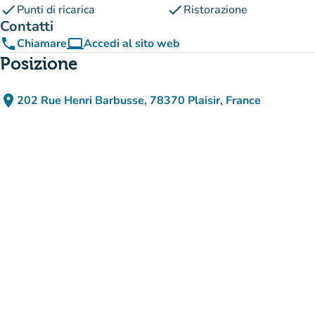
check
check
Punti di ricarica
Ristorazione
Contatti
phone
computer
Chiamare
Accedi al sito web
(nuova scheda)
Posizione
place
202 Rue Henri Barbusse, 78370 Plaisir, France
(apri in Google Maps)
(nuova scheda)