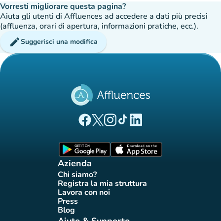
Vorresti migliorare questa pagina?
Aiuta gli utenti di Affluences ad accedere a dati più precisi
(affluenza, orari di apertura, informazioni pratiche, ecc.).
edit
Suggerisci una modifica
(nuova scheda)
(nuova scheda)
(nuova scheda)
(nuova scheda)
(nuova scheda)
Pagina Facebook di Affluences
Pagina Twitter di Affluences
Pagina Instagram di Affluences
Pagina Tiktok di Affluences
Pagina LinkedIn di Afflue
(nuova scheda)
(nuova scheda)
Azienda
Chi siamo?
(nuova scheda)
Registra la mia struttura
(nuova scheda)
Lavora con noi
(nuova scheda)
Press
(nuova scheda)
Blog
(nuova scheda)