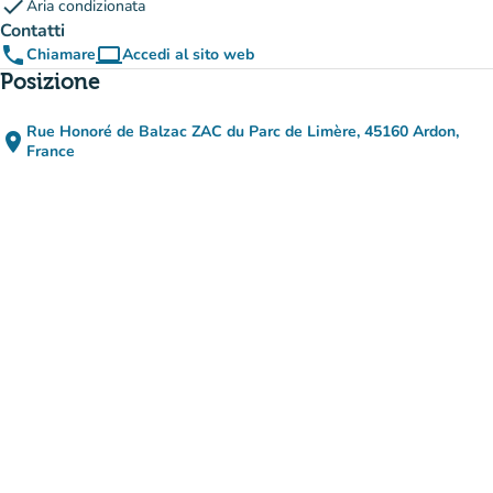
check
Aria condizionata
Contatti
phone
computer
Chiamare
Accedi al sito web
(nuova scheda)
Posizione
Rue Honoré de Balzac ZAC du Parc de Limère, 45160 Ardon,
place
(apri in Google Maps)
(nuova scheda)
France