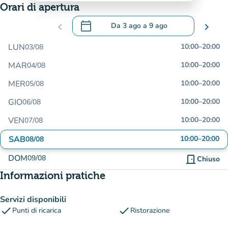
Orari di apertura
calendar_today
chevron_left
Da
3 ago
a
9 ago
chevron_right
.
Aprire il calendario per modificare le da
LUN
10:00
–
20:00
03/08
MAR
10:00
–
20:00
04/08
MER
10:00
–
20:00
05/08
GIO
10:00
–
20:00
06/08
VEN
10:00
–
20:00
07/08
SAB
10:00
–
20:00
08/08
DOM
09/08
door_front
Chiuso
Informazioni pratiche
Servizi disponibili
check
check
Punti di ricarica
Ristorazione