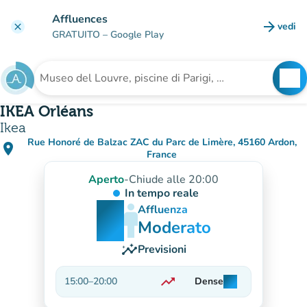
Vai al contenuto principale
Affluences
arrow_forward
vedi
clear
(nuova
GRATUITO
– Google Play
search
See
Cerca una struttura
IKEA Orléans
Ikea
Rue Honoré de Balzac ZAC du Parc de Limère, 45160 Ardon,
place
(apri in Google Maps)
(nuova scheda)
France
Aperto
-
Chiude alle 20:00
In tempo reale
man
man
man
Affluenza
Moderato
insights
Previsioni
trending_up
15:00
–
20:00
Dense
man
man
man
In aumento