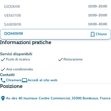
GIO
10:00
–
20:00
06/08
VEN
10:00
–
20:00
07/08
SAB
10:00
–
20:00
08/08
DOM
09/08
door_front
Chiuso
Informazioni pratiche
Servizi disponibili
check
check
Punti di ricarica
Ristorazione
check
Aria condizionata
Contatti
phone
computer
Chiamare
Accedi al sito web
(nuova scheda)
Posizione
place
Av. des 40 Journaux Centre Commercial, 33300 Bordeaux, France
(apri in Google Maps)
(nuova scheda)