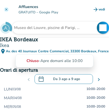
Vai al contenuto principale
Affluences
arrow_forward
vedi
clear
(nuova
GRATUITO
– Google Play
search
See
Cerca una struttura
IKEA Bordeaux
Ikea
place
Av. des 40 Journaux Centre Commercial, 33300 Bordeaux, France
(apri in Google Maps)
(nuova scheda)
Chiuso
-
Apre domani alle 10:00
Orari di apertura
calendar_today
chevron_left
Da
3 ago
a
9 ago
chevron_right
.
Aprire il calendario per modificare le da
LUN
10:00
–
20:00
03/08
MAR
10:00
–
20:00
04/08
MER
10:00
–
20:00
05/08