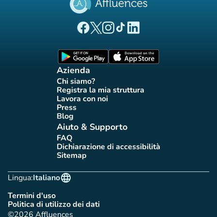
(nuova scheda)
(nuova scheda)
(nuova scheda)
(nuova scheda)
(nuova scheda)
Pagina Facebook di Affluences
Pagina Twitter di Affluences
Pagina Instagram di Affluences
Pagina Tiktok di Affluences
Pagina LinkedIn di Afflue
(nuova scheda)
(nuova scheda)
Azienda
Chi siamo?
(nuova scheda)
Registra la mia struttura
(nuova scheda)
Lavora con noi
(nuova scheda)
Press
(nuova scheda)
Blog
(nuova scheda)
Aiuto & Supporto
FAQ
(nuova scheda)
Dichiarazione di accessibilità
(nuova scheda)
Sitemap
(nuova scheda)
language
Lingua:
Italiano
Termini d'uso
(nuova scheda)
Politica di utilizzo dei dati
(nuova scheda)
©2026 Affluences