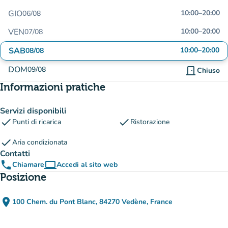
GIO
10:00
–
20:00
06/08
VEN
10:00
–
20:00
07/08
SAB
10:00
–
20:00
08/08
DOM
09/08
door_front
Chiuso
Informazioni pratiche
Servizi disponibili
check
check
Punti di ricarica
Ristorazione
check
Aria condizionata
Contatti
phone
computer
Chiamare
Accedi al sito web
(nuova scheda)
Posizione
place
100 Chem. du Pont Blanc, 84270 Vedène, France
(apri in Google Maps)
(nuova scheda)