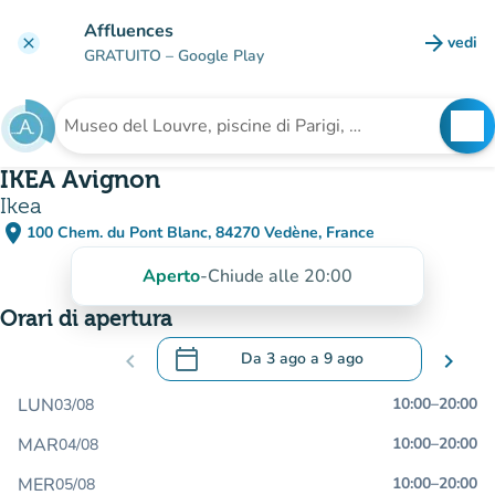
Vai al contenuto principale
Affluences
arrow_forward
vedi
clear
(nuova
GRATUITO
– Google Play
search
See
Cerca una struttura
IKEA Avignon
Ikea
place
100 Chem. du Pont Blanc, 84270 Vedène, France
(apri in Google Maps)
(nuova scheda)
Aperto
-
Chiude alle 20:00
Orari di apertura
calendar_today
chevron_left
Da
3 ago
a
9 ago
chevron_right
.
Aprire il calendario per modificare le da
LUN
10:00
–
20:00
03/08
MAR
10:00
–
20:00
04/08
MER
10:00
–
20:00
05/08