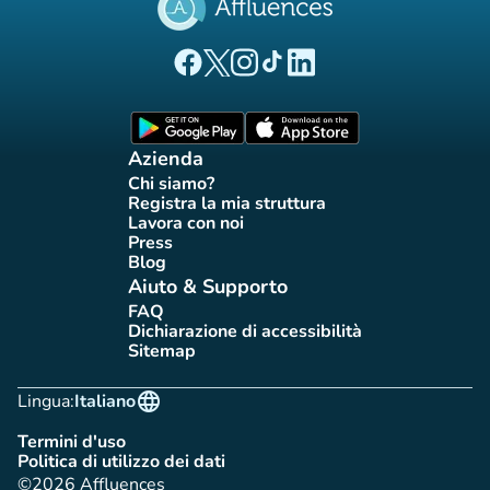
(nuova scheda)
(nuova scheda)
(nuova scheda)
(nuova scheda)
(nuova scheda)
Pagina Facebook di Affluences
Pagina Twitter di Affluences
Pagina Instagram di Affluences
Pagina Tiktok di Affluences
Pagina LinkedIn di Afflue
(nuova scheda)
(nuova scheda)
Azienda
Chi siamo?
(nuova scheda)
Registra la mia struttura
(nuova scheda)
Lavora con noi
(nuova scheda)
Press
(nuova scheda)
Blog
(nuova scheda)
Aiuto & Supporto
FAQ
(nuova scheda)
Dichiarazione di accessibilità
(nuova scheda)
Sitemap
(nuova scheda)
language
Lingua:
Italiano
Termini d'uso
(nuova scheda)
Politica di utilizzo dei dati
(nuova scheda)
©2026 Affluences