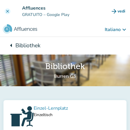
Vai al contenuto principale
Affluences
arrow_forward
vedi
clear
(nuova
GRATUITO
– Google Play
keyboard_arrow_down
Italiano
arrow_left
Bibliothek
Torna a:
Bibliothek
Burren G3
Einzel-Lernplatz
Einzeltisch