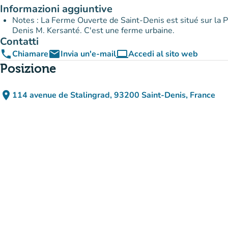
Informazioni aggiuntive
Notes : La Ferme Ouverte de Saint-Denis est situé sur la P
Denis M. Kersanté. C'est une ferme urbaine.
Contatti
phone
email
computer
Chiamare
Invia un'e-mail
Accedi al sito web
(nuova scheda)
Posizione
place
114 avenue de Stalingrad, 93200 Saint-Denis, France
(apri in Google Maps)
(nuova scheda)