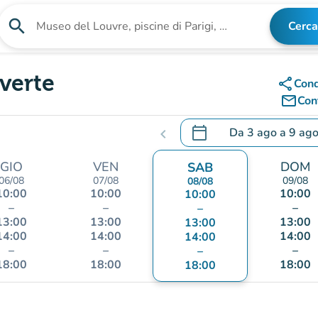
search
Cerca
Cerca una struttura
verte
share
Cond
mail_outline
Cont
calendar_today
Da
3 ago
a
9 ag
chevron_left
.
Aprire il calendario per
GIO
VEN
DOM
SAB
06/08
07/08
09/08
08/08
10:00
10:00
10:00
10:00
–
–
–
–
13:00
13:00
13:00
13:00
14:00
14:00
14:00
14:00
–
–
–
–
18:00
18:00
18:00
18:00