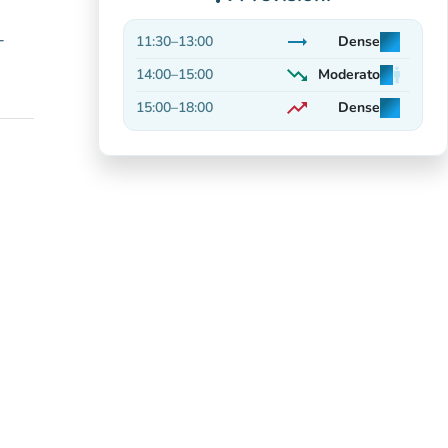
-
trending_flat
11:30
–
13:00
Dense
man
man
man
Stabile
trending_down
14:00
–
15:00
Moderato
man
man
man
In calo
trending_up
15:00
–
18:00
Dense
man
man
man
In aumento