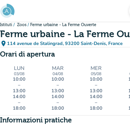
Vai al contenuto principale
Istituti
Zoos
Ferme urbaine - La Ferme Ouverte
Ferme urbaine - La Ferme Ou
place
114 avenue de Stalingrad, 93200 Saint-Denis, France
(apri in Google Maps)
(nuova scheda)
Orari di apertura
LUN
MAR
MER
03/08
04/08
05/08
10:00
10:00
10:00
–
–
–
13:00
13:00
13:00
14:00
14:00
14:00
–
–
–
18:00
18:00
18:00
Informazioni pratiche