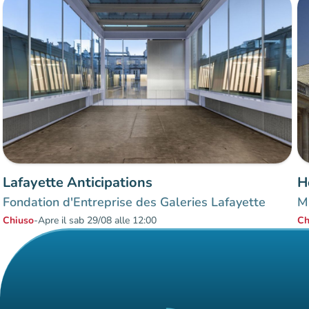
Lafayette Anticipations
H
Fondation d'Entreprise des Galeries Lafayette
M
Chiuso
-
Apre il sab 29/08 alle 12:00
Ch
Elementi 1 a 3 su 3