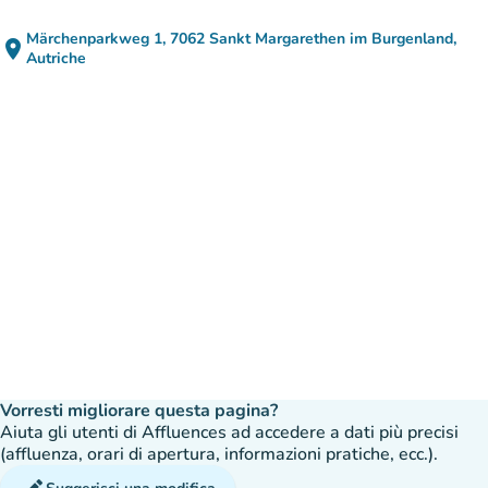
Märchenparkweg 1, 7062 Sankt Margarethen im Burgenland,
place
(apri in Google Maps)
(nuova scheda)
Autriche
Vorresti migliorare questa pagina?
Aiuta gli utenti di Affluences ad accedere a dati più precisi
(affluenza, orari di apertura, informazioni pratiche, ecc.).