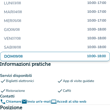
LUN
10:00
–
17:00
03/08
MAR
10:00
–
17:00
04/08
MER
10:00
–
17:00
05/08
GIO
10:00
–
18:00
06/08
VEN
10:00
–
18:00
07/08
SAB
10:00
–
18:00
08/08
DOM
10:00
–
18:00
09/08
Informazioni pratiche
Servizi disponibili
check
check
Biglietti elettronici
App di visite guidate
check
check
Ristorazione
Caffè
Contatti
phone
email
computer
Chiamare
Invia un'e-mail
Accedi al sito web
(nuova scheda)
Posizione