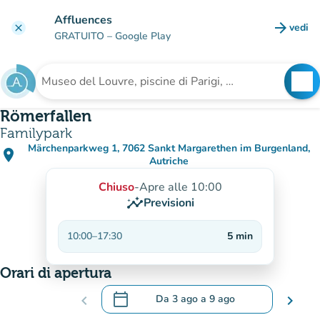
Vai al contenuto principale
Affluences
arrow_forward
vedi
clear
(nuova
GRATUITO
– Google Play
search
See
Cerca una struttura
Römerfallen
Familypark
Märchenparkweg 1, 7062 Sankt Margarethen im Burgenland,
place
(apri in Google Maps)
(nuova scheda)
Autriche
Chiuso
-
Apre alle 10:00
insights
Previsioni
10:00
–
17:30
5
min
Orari di apertura
calendar_today
chevron_left
Da
3 ago
a
9 ago
chevron_right
.
Aprire il calendario per modificare le da