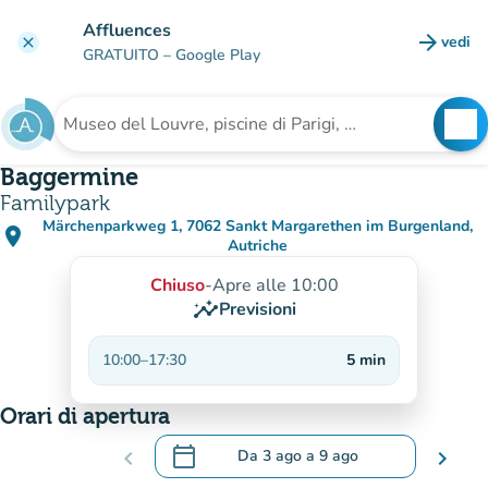
Vai al contenuto principale
Affluences
arrow_forward
vedi
clear
(nuova
GRATUITO
– Google Play
search
See
Cerca una struttura
Baggermine
Familypark
Märchenparkweg 1, 7062 Sankt Margarethen im Burgenland,
place
(apri in Google Maps)
(nuova scheda)
Autriche
Chiuso
-
Apre alle 10:00
insights
Previsioni
10:00
–
17:30
5
min
Orari di apertura
calendar_today
chevron_left
Da
3 ago
a
9 ago
chevron_right
.
Aprire il calendario per modificare le da