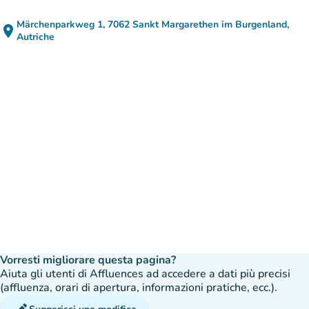
Märchenparkweg 1, 7062 Sankt Margarethen im Burgenland,
place
(apri in Google Maps)
(nuova scheda)
Autriche
Vorresti migliorare questa pagina?
Aiuta gli utenti di Affluences ad accedere a dati più precisi
(affluenza, orari di apertura, informazioni pratiche, ecc.).