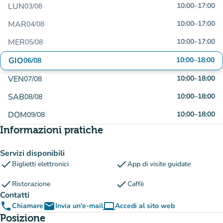
LUN
10:00
–
17:00
03/08
MAR
10:00
–
17:00
04/08
MER
10:00
–
17:00
05/08
GIO
10:00
–
18:00
06/08
VEN
10:00
–
18:00
07/08
SAB
10:00
–
18:00
08/08
DOM
10:00
–
18:00
09/08
Informazioni pratiche
Servizi disponibili
check
check
Biglietti elettronici
App di visite guidate
check
check
Ristorazione
Caffè
Contatti
phone
email
computer
Chiamare
Invia un'e-mail
Accedi al sito web
(nuova scheda)
Posizione