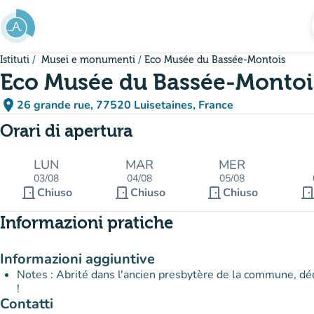
Vai al contenuto principale
Istituti
Musei e monumenti
Eco Musée du Bassée-Montois
Eco Musée du Bassée-Montoi
place
26 grande rue, 77520 Luisetaines, France
(apri in Google Maps)
(nuova scheda)
Orari di apertura
LUN
MAR
MER
03/08
04/08
05/08
door_front
door_front
door_front
door_fro
Chiuso
Chiuso
Chiuso
Informazioni pratiche
Informazioni aggiuntive
Notes : Abrité dans l'ancien presbytère de la commune, dé
!
Contatti