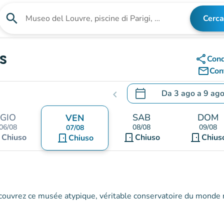
search
Cerca
Cerca una struttura
s
share
Cond
mail_outline
Cont
calendar_today
Da
3 ago
a
9 ag
chevron_left
.
Aprire il calendario per
GIO
SAB
DOM
VEN
06/08
08/08
09/08
07/08
nt
door_front
door_front
Chiuso
door_front
Chiuso
Chius
Chiuso
couvrez ce musée atypique, véritable conservatoire du monde 