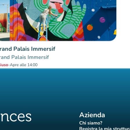
rand Palais Immersif
rand Palais Immersif
iuso
-
Apre alle 14:00
Azienda
Chi siamo?
(nuova scheda)
Registra la mia struttur