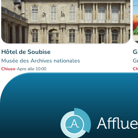
Hôtel de Soubise
G
Musée des Archives nationales
G
Chiuso
-
Apre alle 10:00
Ch
Elementi 1 a 2 su 2