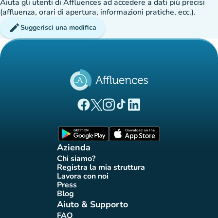
Aiuta gli utenti di Affluences ad accedere a dati più precisi
(affluenza, orari di apertura, informazioni pratiche, ecc.).
edit
Suggerisci una modifica
(nuova scheda)
(nuova scheda)
(nuova scheda)
(nuova scheda)
(nuova scheda)
Pagina Facebook di Affluences
Pagina Twitter di Affluences
Pagina Instagram di Affluences
Pagina Tiktok di Affluences
Pagina LinkedIn di Afflue
(nuova scheda)
(nuova scheda)
Azienda
Chi siamo?
(nuova scheda)
Registra la mia struttura
(nuova scheda)
Lavora con noi
(nuova scheda)
Press
(nuova scheda)
Blog
(nuova scheda)
Aiuto & Supporto
FAQ