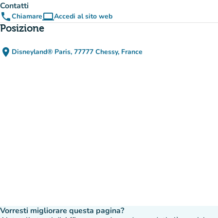
Contatti
phone
computer
Chiamare
Accedi al sito web
(nuova scheda)
Posizione
place
Disneyland® Paris, 77777 Chessy, France
(apri in Google Maps)
(nuova scheda)
Vorresti migliorare questa pagina?