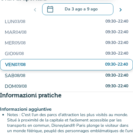
calendar_today
chevron_left
Da
3 ago
a
9 ago
chevron_right
.
Aprire il calendario per modificare le da
LUN
09:30
–
22:40
03/08
MAR
09:30
–
22:40
04/08
MER
09:30
–
22:40
05/08
GIO
09:30
–
22:40
06/08
VEN
09:30
–
22:40
07/08
SAB
09:30
–
22:40
08/08
DOM
09:30
–
22:40
09/08
Informazioni pratiche
Informazioni aggiuntive
Notes : C'est l'un des parcs d'attraction les plus visités au monde.
Situé à proximité de la capitale et facilement accessible par les
transports en commun, Disneyland® Paris plonge le visiteur dans
un monde féérique, peuplé des personnages emblématiques de l'uni