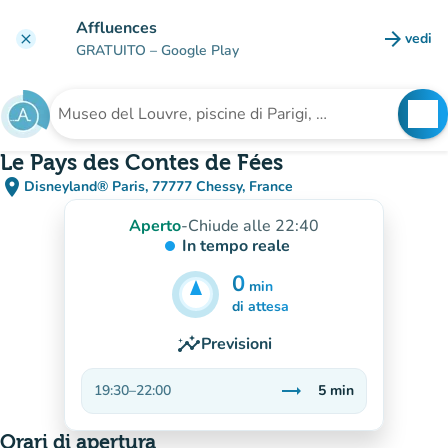
Vai al contenuto principale
Affluences
arrow_forward
vedi
clear
(nuova
GRATUITO
– Google Play
search
See
Cerca una struttura
Le Pays des Contes de Fées
place
Disneyland® Paris, 77777 Chessy, France
(apri in Google Maps)
(nuova scheda)
Aperto
-
Chiude alle 22:40
In tempo reale
0
min
5
min
di attesa
insights
Previsioni
trending_flat
19:30
–
22:00
5
min
Stabile
Orari di apertura