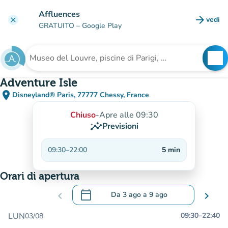
Vai al contenuto principale
Affluences
arrow_forward
vedi
clear
(nuova
GRATUITO
– Google Play
search
See
Cerca una struttura
Adventure Isle
place
Disneyland® Paris, 77777 Chessy, France
(apri in Google Maps)
(nuova scheda)
Chiuso
-
Apre alle 09:30
insights
Previsioni
09:30
–
22:00
5
min
Orari di apertura
calendar_today
chevron_left
Da
3 ago
a
9 ago
chevron_right
.
Aprire il calendario per modificare le da
LUN
09:30
–
22:40
03/08