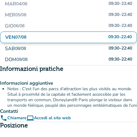
MAR
09:30
–
22:40
04/08
MER
09:30
–
22:40
05/08
GIO
09:30
–
22:40
06/08
VEN
09:30
–
22:40
07/08
SAB
09:30
–
22:40
08/08
DOM
09:30
–
22:40
09/08
Informazioni pratiche
Informazioni aggiuntive
Notes : C'est l'un des parcs d'attraction les plus visités au monde.
Situé à proximité de la capitale et facilement accessible par les
transports en commun, Disneyland® Paris plonge le visiteur dans
un monde féérique, peuplé des personnages emblématiques de l'uni
Contatti
phone
computer
Chiamare
Accedi al sito web
(nuova scheda)
Posizione