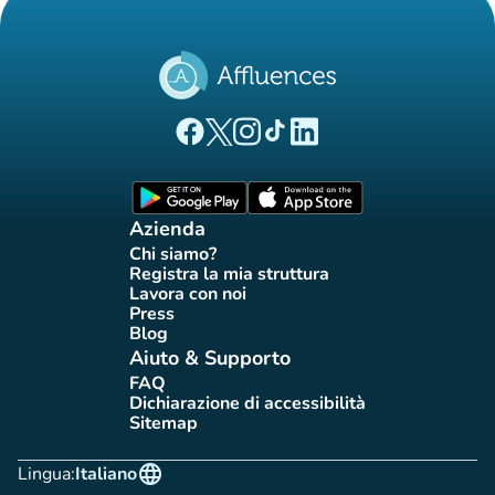
(nuova scheda)
(nuova scheda)
(nuova scheda)
(nuova scheda)
(nuova scheda)
Pagina Facebook di Affluences
Pagina Twitter di Affluences
Pagina Instagram di Affluences
Pagina Tiktok di Affluences
Pagina LinkedIn di Afflue
(nuova scheda)
(nuova scheda)
Azienda
Chi siamo?
(nuova scheda)
Registra la mia struttura
(nuova scheda)
Lavora con noi
(nuova scheda)
Press
(nuova scheda)
Blog
(nuova scheda)
Aiuto & Supporto
FAQ
(nuova scheda)
Dichiarazione di accessibilità
(nuova scheda)
Sitemap
(nuova scheda)
language
Lingua:
Italiano