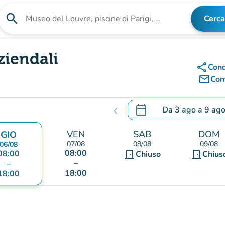
search
Cerca
Cerca una struttura
ziendali
share
Cond
mail_outline
Cont
calendar_today
Da
3 ago
a
9 ag
chevron_left
.
Aprire il calendario per
VEN
SAB
DOM
GIO
07/08
08/08
09/08
06/08
08:00
08:00
door_front
door_front
Chiuso
Chius
–
–
18:00
18:00