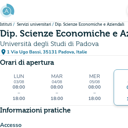
Vai al contenuto principale
Istituti
Servizi universitari
Dip. Scienze Economiche e Aziendali
Dip. Scienze Economiche e A
Università degli Studi di Padova
place
1 Via Ugo Bassi, 35131 Padova, Italie
(apri in Google Maps)
(nuova scheda)
Orari di apertura
LUN
MAR
MER
03/08
04/08
05/08
08:00
08:00
08:00
–
–
–
18:00
18:00
18:00
Informazioni pratiche
Accesso