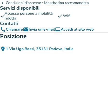
Condizioni d'accesso : Mascherina raccomandata
Servizi disponibili
Accesso persone a mobilità
check
check
Wifi
ridotta
Contatti
phone
email
computer
Chiamare
Invia un'e-mail
Accedi al sito web
(nuova scheda)
Posizione
place
1 Via Ugo Bassi, 35131 Padova, Italie
(apri in Google Maps)
(nuova scheda)