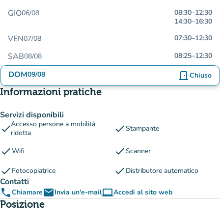
GIO
08:30
–
12:30
06/08
14:30
–
16:30
VEN
07:30
–
12:30
07/08
SAB
08:25
–
12:30
08/08
DOM
09/08
door_front
Chiuso
Informazioni pratiche
Servizi disponibili
Accesso persone a mobilità
check
check
Stampante
ridotta
check
check
Wifi
Scanner
check
check
Fotocopiatrice
Distributore automatico
Contatti
phone
email
computer
Chiamare
Invia un'e-mail
Accedi al sito web
(nuova scheda)
Posizione