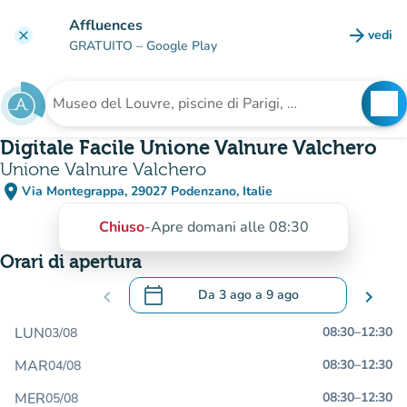
Vai al contenuto principale
Affluences
arrow_forward
vedi
clear
(nuova
GRATUITO
– Google Play
search
See
Cerca una struttura
Digitale Facile Unione Valnure Valchero
Unione Valnure Valchero
place
Via Montegrappa, 29027 Podenzano, Italie
(apri in Google Maps)
(nuova scheda)
Chiuso
-
Apre domani alle 08:30
Orari di apertura
calendar_today
chevron_left
Da
3 ago
a
9 ago
chevron_right
.
Aprire il calendario per modificare le da
LUN
08:30
–
12:30
03/08
MAR
08:30
–
12:30
04/08
MER
08:30
–
12:30
05/08