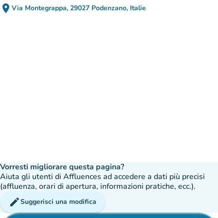
place
Via Montegrappa, 29027 Podenzano, Italie
(apri in Google Maps)
(nuova scheda)
Vorresti migliorare questa pagina?
Aiuta gli utenti di Affluences ad accedere a dati più precisi
(affluenza, orari di apertura, informazioni pratiche, ecc.).
edit
Suggerisci una modifica